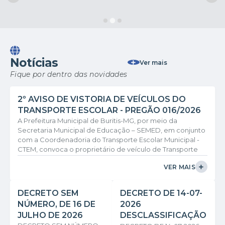
Notícias
Ver mais
Fique por dentro das novidades
2º AVISO DE VISTORIA DE VEÍCULOS DO
TRANSPORTE ESCOLAR - PREGÃO 016/2026
A Prefeitura Municipal de Buritis-MG, por meio da
Secretaria Municipal de Educação – SEMED, em conjunto
com a Coordenadoria do Transporte Escolar Municipal -
CTEM, convoca o proprietário de veículo de Transporte
Escolar Terceirizado, vinculado à Linha 44, referentes ao
VER MAIS
Processo Licitatório nº 075/2026 – Pregão Eletrônico nº
016/2026, para a realização da vistoria veicular e
confirmação do motorista. A vistoria será realizada no dia
DECRETO SEM
DECRETO DE 14-07-
29 de julho de 2026, com início às...
NÚMERO, DE 16 DE
2026
JULHO DE 2026
DESCLASSIFICAÇÃO