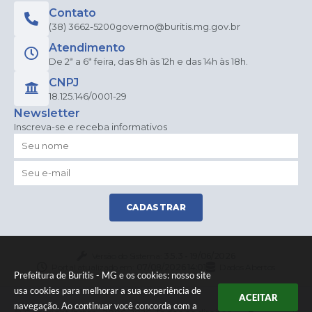
Contato
(38) 3662-5200
governo@buritis.mg.gov.br
Atendimento
De 2ª a 6ª feira, das 8h às 12h e das 14h às 18h.
CNPJ
18.125.146/0001-29
Newsletter
Inscreva-se e receba informativos
CADASTRAR
Versão do Sistema:
3.5.3 - 19/06/2026
Portal atualizado em:
07/08/2026 14:01
Dados Abertos
Prefeitura de Buritis - MG e os cookies: nosso site
usa cookies para melhorar a sua experiência de
ACEITAR
navegação. Ao continuar você concorda com a