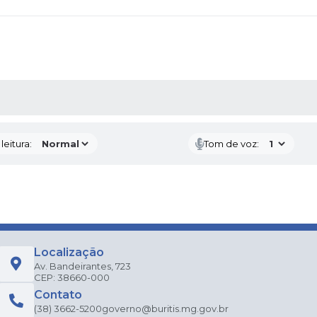
AS MÍDIAS
eitura:
Tom de voz:
Localização
Av. Bandeirantes, 723
CEP: 38660-000
Contato
(38) 3662-5200
governo@buritis.mg.gov.br