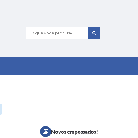
O que voce procura?
Novos empossados!