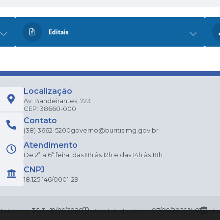
Editais
Localização
Av. Bandeirantes, 723
CEP: 38660-000
Contato
(38) 3662-5200
governo@buritis.mg.gov.br
Atendimento
De 2ª a 6ª feira, das 8h às 12h e das 14h às 18h.
CNPJ
18.125.146/0001-29
 do Sistema:
3.5.3 - 19/06/2026
Portal atualizado em:
07/08/2026 14:01
Dad