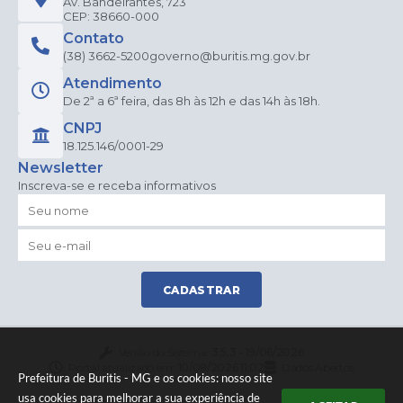
Av. Bandeirantes, 723
CEP: 38660-000
Contato
(38) 3662-5200
governo@buritis.mg.gov.br
Atendimento
De 2ª a 6ª feira, das 8h às 12h e das 14h às 18h.
CNPJ
18.125.146/0001-29
Newsletter
Inscreva-se e receba informativos
CADASTRAR
Versão do Sistema:
3.5.3 - 19/06/2026
Portal atualizado em:
10/08/2026 11:02
Dados Abertos
Prefeitura de Buritis - MG e os cookies: nosso site
usa cookies para melhorar a sua experiência de