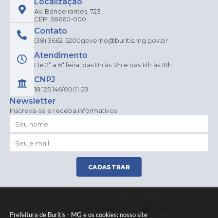
Localização
Av. Bandeirantes, 723
CEP: 38660-000
Contato
(38) 3662-5200
governo@buritis.mg.gov.br
Atendimento
De 2ª a 6ª feira, das 8h às 12h e das 14h às 18h.
CNPJ
18.125.146/0001-29
Newsletter
Inscreva-se e receba informativos
CADASTRAR
Versão do Sistema:
3.5.3 - 19/06/2026
Portal atualizado em:
06/08/2026 15:55
Dados Abertos
Prefeitura de Buritis - MG e os cookies: nosso site