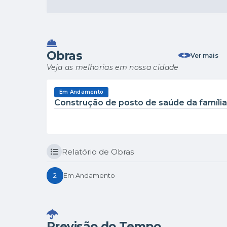
SAÚDE
05/12/2025
A 1ª Feira de Talentos da Pessoa com Def
Obras
Ver mais
Veja as melhorias em nossa cidade
Em Andamento
Construção de posto de saúde da família 
Relatório de Obras
2
Em Andamento
Previsão do Tempo