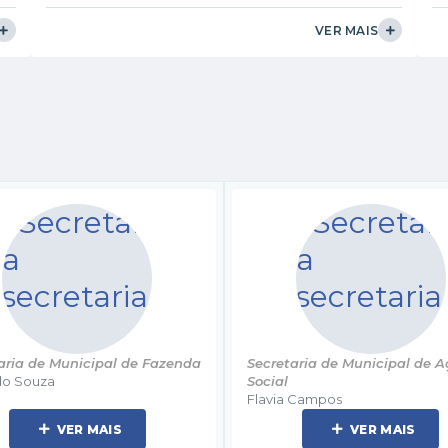
2131 de 16 de dezembro de 2024 e 2184 de 20 de
a
fevereiro de 2025. Os nomeados devem cumprir os
VER MAIS
prazos estabelecidos para posse e perícia médica. O
Departamento de Recursos Humanos será
ia
responsável pela notificação dos candidatos e pela...
 Fazenda
Secretaria de Municipal de Ação
Secreta
Social
Amilton 
Flavia Campos
VER MAIS