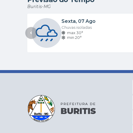
Buritis-MG
Sexta
07 Ago
Chuvas isoladas
max 30°
min 20°