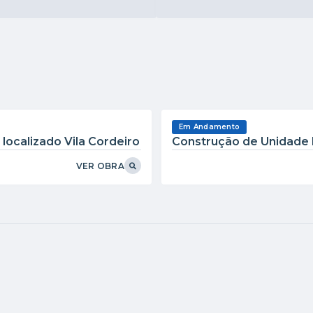
ADMINISTRAÇÃO
29/07/2025
iciência
Novos empossados!
VER MAIS
Em Andamento
localizado Vila Cordeiro
Construção de Unidade B
VER OBRA