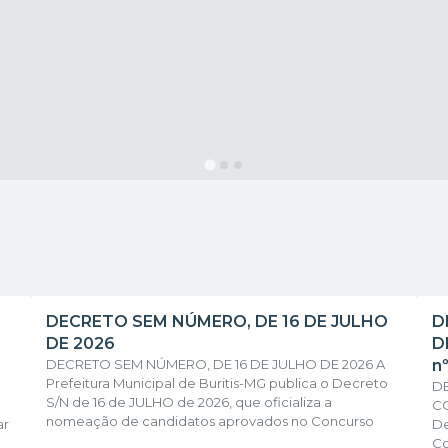
DECRETO SEM NÚMERO, DE 16 DE JULHO
D
DE 2026
D
DECRETO SEM NÚMERO, DE 16 DE JULHO DE 2026 A
n
Prefeitura Municipal de Buritis-MG publica o Decreto
DE
S/N de 16 de JULHO de 2026, que oficializa a
CO
nomeação de candidatos aprovados no Concurso
ar
De
Público nº 001/2024, homologado pelos Decretos nº
Co