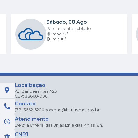
Sábado
08 Ago
Parcialmente nublado
max 32°
min 18°
Localização
Av. Bandeirantes, 723
CEP: 38660-000
Contato
(38) 3662-5200
governo@buritis.mg.gov.br
Atendimento
De 2ª a 6ª feira, das 8h às 12h e das 14h às 18h.
CNPJ