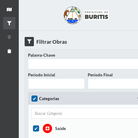
+
Ver mapa
−
Filtrar Obras
Detalhes da Obra
Filtrar Obras
Relatório de Obras
Palavra-Chave
Período Inicial
Período Final
Categorias
Saúde