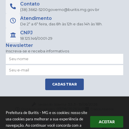
Contato
(38) 3662-5200
governo@buritis.mg.gov.br
Atendimento
De 2ª a 6ª feira, das 8h às 12h e das 14h às 18h.
CNPJ
18.125.146/0001-29
Newsletter
Inscreva-se e receba informativos
CADASTRAR
Versão do Sistema:
3.5.3 - 19/06/2026
Portal atualizado em:
07/08/2026 14:01
Dados Abertos
Prefeitura de Buritis - MG e os cookies: nosso site
usa cookies para melhorar a sua experiência de
ACEITAR
navegação. Ao continuar você concorda com a
© Copyright Instar - 2006-2026. Todos os direitos