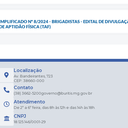
IMPLIFICADO Nº 8/2024 - BRIGADISTAS - EDITAL DE DIVULG
E APTIDÃO FÍSICA (TAF)
Localização
Av. Bandeirantes, 723
CEP: 38660-000
Contato
(38) 3662-5200
governo@buritis.mg.gov.br
Atendimento
De 2ª a 6ª feira, das 8h às 12h e das 14h às 18h.
CNPJ
18.125.146/0001-29