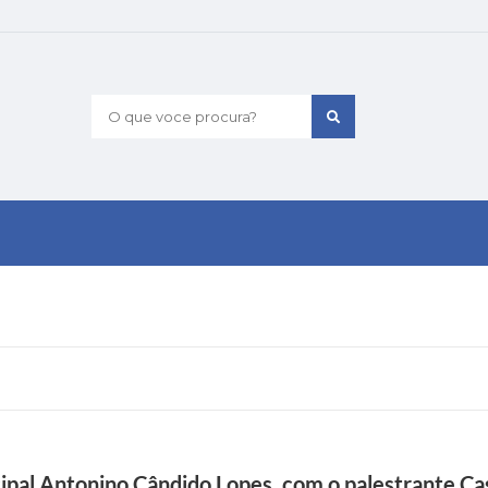
O que voce procura?
cipal Antonino Cândido Lopes, com o palestrante C