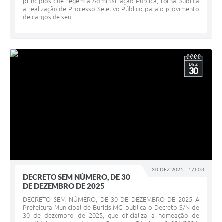
princípios que regem a Administração Pública, torna pública
a realização de Processo Seletivo Público para o provimento
de cargos de seu...
DEZ
30
30 DEZ 2025 - 17h03
DECRETO SEM NÚMERO, DE 30
DE DEZEMBRO DE 2025
DECRETO SEM NÚMERO, DE 30 DE DEZEMBRO DE 2025 A
Prefeitura Municipal de Buritis-MG publica o Decreto S/N de
30 de dezembro de 2025, que oficializa a nomeação de