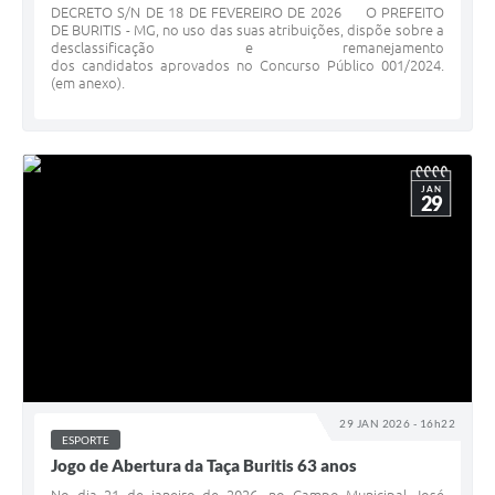
DECRETO S/N DE 18 DE FEVEREIRO DE 2026 O PREFEITO
DE BURITIS - MG, no uso das suas atribuições, dispõe sobre a
desclassificação e remanejamento
dos candidatos aprovados no Concurso Público 001/2024.
(em anexo).
JAN
29
29 JAN 2026 - 16h22
ESPORTE
Jogo de Abertura da Taça Buritis 63 anos