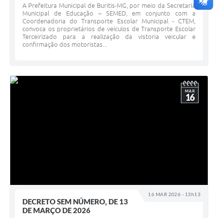
A Prefeitura Municipal de Buritis-MG, por meio da Secretaria
Municipal de Educação – SEMED, em conjunto com a
Coordenadoria do Transporte Escolar Municipal - CTEM,
convoca os proprietários de veículos de Transporte Escolar
Terceirizado para a realização da vistoria veicular e
confirmação dos motoristas...
MAR
16
16 MAR 2026 - 13h13
DECRETO SEM NÚMERO, DE 13
DE MARÇO DE 2026