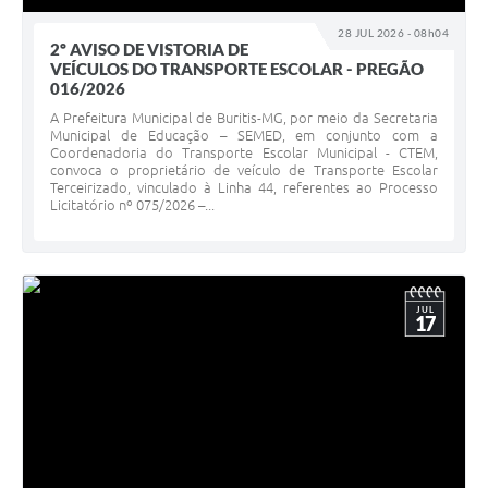
28 JUL 2026 - 08h04
2º AVISO DE VISTORIA DE
VEÍCULOS DO TRANSPORTE ESCOLAR - PREGÃO
016/2026
A Prefeitura Municipal de Buritis-MG, por meio da Secretaria
Municipal de Educação – SEMED, em conjunto com a
Coordenadoria do Transporte Escolar Municipal - CTEM,
convoca o proprietário de veículo de Transporte Escolar
Terceirizado, vinculado à Linha 44, referentes ao Processo
Licitatório nº 075/2026 –...
JUL
17