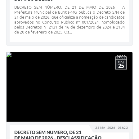
DECRETO SEM NÚMERO, DE 21 DE MAIO DE 2026 A
Prefeitura Municipal de Buritis-MG publica o Decreto S/N de
21 de maio de 2026, que oficializa a nomeação de candidatos
aprovados no Concurso Público nº 001/2024, homologado
pelos Decretos nº 2131 de 16 de dezembro de 2024 e 2184
de 20 de fevereiro de 2025. Os...
MAI
25
25 MAI 2026 - 08h23
DECRETO SEM NÚMERO, DE 21
DE MAIO DE 2026 - DESCLASSIFICAÇÃO