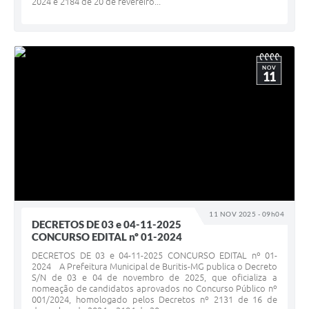
2024 e 2184 de 20 de fevereiro...
NOV
11
11 NOV 2025 - 09h04
DECRETOS DE 03 e 04-11-2025
CONCURSO EDITAL nº 01-2024
DECRETOS DE 03 e 04-11-2025 CONCURSO EDITAL nº 01-
2024 A Prefeitura Municipal de Buritis-MG publica o Decreto
S/N de 03 e 04 de novembro de 2025, que oficializa a
nomeação de candidatos aprovados no Concurso Público nº
001/2024, homologado pelos Decretos nº 2131 de 16 de