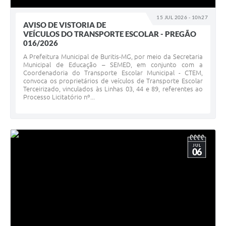
15 JUL 2026 - 10h27
AVISO DE VISTORIA DE
VEÍCULOS DO TRANSPORTE ESCOLAR - PREGÃO
016/2026
A Prefeitura Municipal de Buritis-MG, por meio da Secretaria
Municipal de Educação – SEMED, em conjunto com a
Coordenadoria do Transporte Escolar Municipal - CTEM,
convoca os proprietários de veículos de Transporte Escolar
Terceirizado, vinculados às Linhas 03, 44 e 89, referentes ao
Processo Licitatório nº...
JUL
06