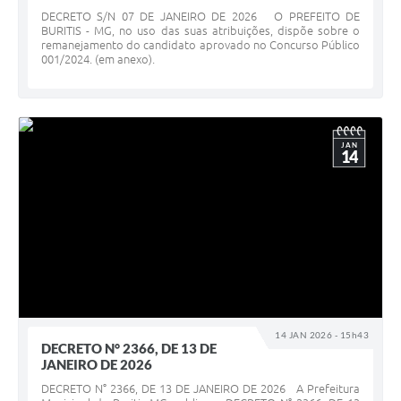
DECRETO S/N 07 DE JANEIRO DE 2026 O PREFEITO DE
BURITIS - MG, no uso das suas atribuições, dispõe sobre o
remanejamento do candidato aprovado no Concurso Público
001/2024. (em anexo).
JAN
14
14 JAN 2026 - 15h43
DECRETO N° 2366, DE 13 DE
JANEIRO DE 2026
DECRETO N° 2366, DE 13 DE JANEIRO DE 2026 A Prefeitura