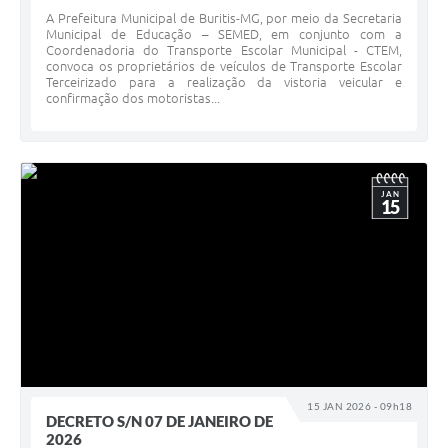
A Prefeitura Municipal de Buritis-MG, por meio da Secretaria
Municipal de Educação – SEMED, em conjunto com a
Coordenadoria do Transporte Escolar Municipal - CTEM,
convoca os proprietários de veículos de Transporte Escolar
Terceirizado para a realização da vistoria veicular e
confirmação dos motoristas...
JAN
15
15 JAN 2026 - 09h18
DECRETO S/N 07 DE JANEIRO DE
2026