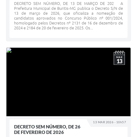
DECRETO SEM NÚMERO, DE 13 DE MARÇO DE 202 A
Prefeitura Municipal de Buritis-MG publica o Decreto S/N de
13 de março de 2026, que oficializa a nomeação de
candidatos aprovados no Concurso Público nº 001/2024,
homologado pelos Decretos nº 2131 de 16 de dezembro de
2024 e 2184 de 20 de fevereiro de 2025. Os...
MAR
13
13 MAR 2026 - 10h57
DECRETO SEM NÚMERO, DE 26
DE FEVEREIRO DE 2026