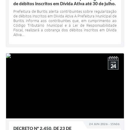
de débitos inscritos em Dívida Ativa até 30 de julho.
Prefeitura de Buritis alerta contribuintes sobre regularização
de débitos inscritos em Dívida Ativa A Prefeitura Municipal de
Buritis informa aos contribuintes que, em cumprimento ao
Código Tributário Municipal e à Lei de Responsabilidade
Fiscal, realizará a cobrança dos débitos inscritos em Dívida
Ativa...
JUN
24
24 JUN 2026 - 15h06
DECRETO Nº 2.450, DE 23 DE