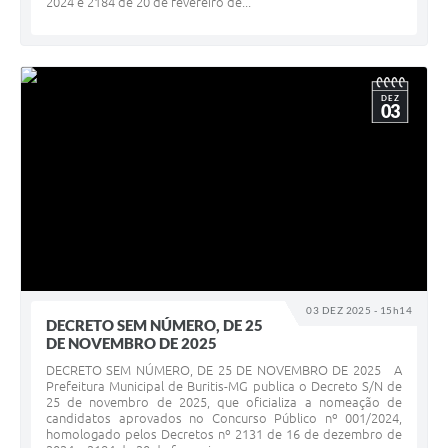
2024 e 2184 de 20 de fevereiro de...
DEZ
03
03 DEZ 2025 - 15h14
DECRETO SEM NÚMERO, DE 25
DE NOVEMBRO DE 2025
DECRETO SEM NÚMERO, DE 25 DE NOVEMBRO DE 2025 A
Prefeitura Municipal de Buritis-MG publica o Decreto S/N de
25 de novembro de 2025, que oficializa a nomeação de
candidatos aprovados no Concurso Público nº 001/2024,
homologado pelos Decretos nº 2131 de 16 de dezembro de