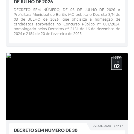
DE JULHO DE 2026
DECRETO SEM NÚMERO, DE 03 DE JULHO DE 2026 A
Prefeitura Municipal de Buritis-MG publica o Decreto S/N de
03 de JULHO de 2026, que oficializa a nomeação de
candidatos aprovados no Concurso Público nº 001/2024,
homologado pelos Decretos nº 2131 de 16 de dezembro de
2024 e 2184 de 20 de fevereiro de 2025....
JUL
02
02 JUL 2026 - 17h17
DECRETO SEM NÚMERO DE 30