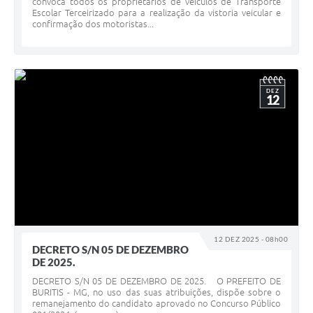
convoca todos os proprietários de veículos de Transporte
Escolar Terceirizado para a realização da vistoria veicular e
confirmação dos motoristas...
DEZ
12
12 DEZ 2025 - 08h00
DECRETO S/N 05 DE DEZEMBRO
DE 2025.
DECRETO S/N 05 DE DEZEMBRO DE 2025. O PREFEITO DE
BURITIS - MG, no uso das suas atribuições, dispõe sobre o
remanejamento do candidato aprovado no Concurso Público