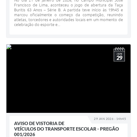
No dia 21 de janeiro de 2026, no Campo Municipal José
Francisco de Lima, aconteceu o jogo de abertura da Taça
Buritis 63 Anos – Série B. A partida teve início às 19h45 e
marcou oficialmente o começo da competição, reunindo
atletas, torcedores e autoridades locais em um momento de
celebração do esporte e...
JAN
29
29 JAN 2026 - 14h45
AVISO DE VISTORIA DE
VEÍCULOS DO TRANSPORTE ESCOLAR - PREGÃO
001/2026