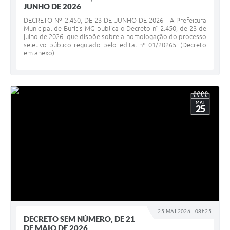
JUNHO DE 2026
DECRETO Nº 2.450, DE 23 DE JUNHO DE 2026 A Prefeitura
Municipal de Buritis-MG publica o Decreto n° 2.450, de 23 de
julho de 2026, que dispõe sobre a homologação do processo
seletivo público regulado pelo edital nº 01/20265. (Decreto
em anexo).
MAI
25
25 MAI 2026 - 08h25
DECRETO SEM NÚMERO, DE 21
DE MAIO DE 2026