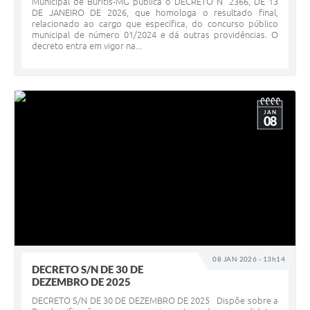
Municipal de Buritis-MG publica o DECRETO N° 2366, DE 13
DE JANEIRO DE 2026, que homologa o resultado final,
relacionado ao cargo que específica, do concurso público
municipal de número 01/2024 e dá outras providências. O
decreto entra em vigor na...
JAN
08
08 JAN 2026 - 13h14
DECRETO S/N DE 30 DE
DEZEMBRO DE 2025
DECRETO S/N DE 30 DE DEZEMBRO DE 2025 Dispõe sobre a