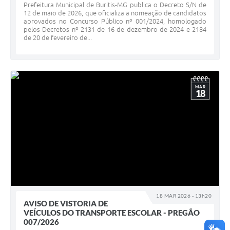
Prefeitura Municipal de Buritis-MG publica o Decreto S/N de
12 de maio de 2026, que oficializa a nomeação de candidatos
aprovados no Concurso Público nº 001/2024, homologado
pelos Decretos nº 2131 de 16 de dezembro de 2024 e 2184
de 20 de fevereiro de...
MAR
18
18 MAR 2026 - 13h20
AVISO DE VISTORIA DE
VEÍCULOS DO TRANSPORTE ESCOLAR - PREGÃO
007/2026