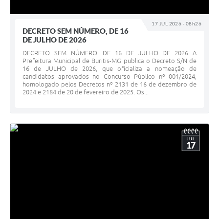
17 JUL 2026 - 08h26
DECRETO SEM NÚMERO, DE 16
DE JULHO DE 2026
DECRETO SEM NÚMERO, DE 16 DE JULHO DE 2026 A
Prefeitura Municipal de Buritis-MG publica o Decreto S/N de
16 de JULHO de 2026, que oficializa a nomeação de
candidatos aprovados no Concurso Público nº 001/2024,
homologado pelos Decretos nº 2131 de 16 de dezembro de
2024 e 2184 de 20 de fevereiro de 2025. Os...
JUL
17