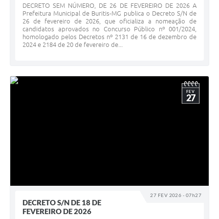
DECRETO SEM NÚMERO, DE 26 DE FEVEREIRO DE 2026 A
Prefeitura Municipal de Buritis-MG publica o Decreto S/N de
26 de fevereiro de 2026, que oficializa a nomeação de
candidatos aprovados no Concurso Público nº 001/2024,
homologado pelos Decretos nº 2131 de 16 de dezembro de
2024 e 2184 de 20 de fevereiro de...
FEV
27
27 FEV 2026 - 07h27
DECRETO S/N DE 18 DE
FEVEREIRO DE 2026