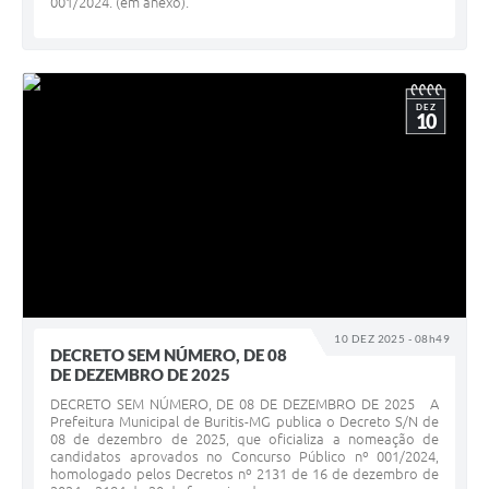
001/2024. (em anexo).
DEZ
10
10 DEZ 2025 - 08h49
DECRETO SEM NÚMERO, DE 08
DE DEZEMBRO DE 2025
DECRETO SEM NÚMERO, DE 08 DE DEZEMBRO DE 2025 A
Prefeitura Municipal de Buritis-MG publica o Decreto S/N de
08 de dezembro de 2025, que oficializa a nomeação de
candidatos aprovados no Concurso Público nº 001/2024,
homologado pelos Decretos nº 2131 de 16 de dezembro de