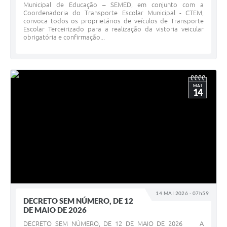
Municipal de Educação – SEMED, em conjunto com a
Coordenadoria do Transporte Escolar Municipal - CTEM,
convoca todos os proprietários de veículos de Transporte
Escolar Terceirizado para a realização da vistoria veicular
obrigatória e confirmação...
MAI
14
14 MAI 2026 - 07h59
DECRETO SEM NÚMERO, DE 12
DE MAIO DE 2026
DECRETO SEM NÚMERO, DE 12 DE MAIO DE 2026 A