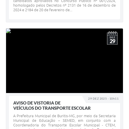
candidatos aprovados no Concurso Público nº 001/2024,
homologado pelos Decretos nº 2131 de 16 de dezembro de
2024 e 2184 de 20 de fevereiro de...
DEZ
29
29 DEZ 2025 - 10h11
AVISO DE VISTORIA DE
VEÍCULOS DO TRANSPORTE ESCOLAR
A Prefeitura Municipal de Buritis-MG, por meio da Secretaria
Municipal de Educação – SEMED, em conjunto com a
Coordenadoria do Transporte Escolar Municipal - CTEM,