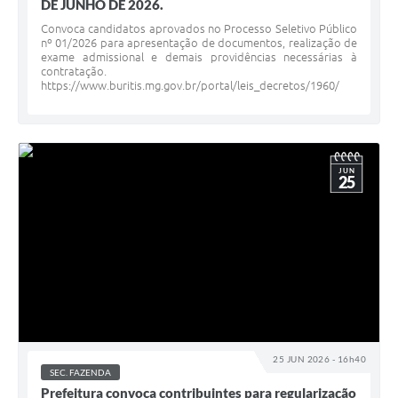
DE JUNHO DE 2026.
Convoca candidatos aprovados no Processo Seletivo Público
nº 01/2026 para apresentação de documentos, realização de
exame admissional e demais providências necessárias à
contratação.
https://www.buritis.mg.gov.br/portal/leis_decretos/1960/
JUN
25
25 JUN 2026 - 16h40
SEC. FAZENDA
Prefeitura convoca contribuintes para regularização