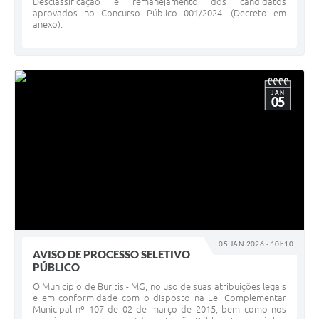
Desclassificação e remanejamento dos candidatos
aprovados no Concurso Público 001/2024. (Decreto em
anexo).
JAN
05
05 JAN 2026 - 10h10
AVISO DE PROCESSO SELETIVO
PÚBLICO
O Município de Buritis - MG, no uso de suas atribuições legais
e em conformidade com o disposto na Lei Complementar
Municipal nº 107 de 02 de março de 2015, bem como nos