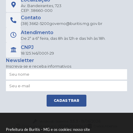
Av. Bandeirantes, 723
CEP: 38660-000
Contato
(38) 3662-5200
governo@buritis.mg.gov.br
Atendimento
De 2ª a 6ª feira, das 8h às 12h e das 14h às 18h.
CNPJ
18.125.146/0001-29
Newsletter
Inscreva-se e receba informativos
CADASTRAR
Versão do Sistema:
3.5.3 - 19/06/2026
Portal atualizado em:
07/08/2026 14:01
Dados Abertos
Prefeitura de Buritis - MG e os cookies: nosso site