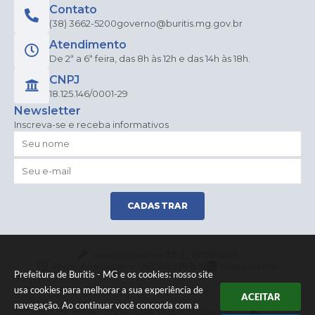
Contato
(38) 3662-5200
governo@buritis.mg.gov.br
Atendimento
De 2ª a 6ª feira, das 8h às 12h e das 14h às 18h.
CNPJ
18.125.146/0001-29
Newsletter
Inscreva-se e receba informativos
CADASTRAR
Versão do Sistema:
3.5.3 - 19/06/2026
Portal atualizado em:
06/08/2026 15:55
Dados Abertos
Prefeitura de Buritis - MG e os cookies: nosso site
usa cookies para melhorar a sua experiência de
ACEITAR
navegação. Ao continuar você concorda com a
© Copyright Instar - 2006-2026. Todos os direitos