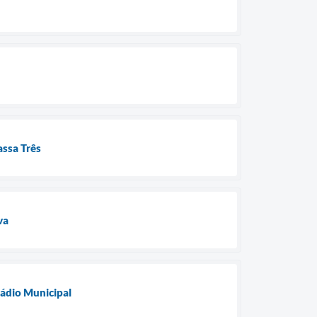
assa Três
va
tádio Municipal