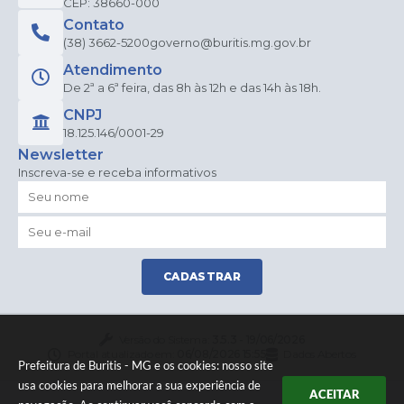
CEP: 38660-000
Contato
(38) 3662-5200
governo@buritis.mg.gov.br
Atendimento
De 2ª a 6ª feira, das 8h às 12h e das 14h às 18h.
CNPJ
18.125.146/0001-29
Newsletter
Inscreva-se e receba informativos
CADASTRAR
Versão do Sistema:
3.5.3 - 19/06/2026
Portal atualizado em:
06/08/2026 15:55
Dados Abertos
Prefeitura de Buritis - MG e os cookies: nosso site
usa cookies para melhorar a sua experiência de
ACEITAR