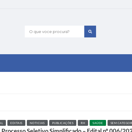
O que voce procura?
AL
EDITAIS
NOTICIAS
PUBLICAÇÕES
RH
SAÚDE
SEM CATEGOR
 Processo Seletivo Simplificado – Edital nº 006/20