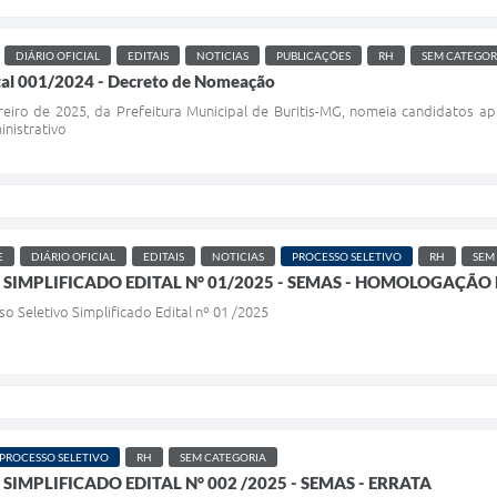
DIÁRIO OFICIAL
EDITAIS
NOTICIAS
PUBLICAÇÕES
RH
SEM CATEGOR
tal 001/2024 - Decreto de Nomeação
eiro de 2025, da Prefeitura Municipal de Buritis-MG, nomeia candidatos a
inistrativo
E
DIÁRIO OFICIAL
EDITAIS
NOTICIAS
PROCESSO SELETIVO
RH
SEM
 SIMPLIFICADO EDITAL N° 01/2025 - SEMAS - HOMOLOGAÇÃO
o Seletivo Simplificado Edital nº 01 /2025
PROCESSO SELETIVO
RH
SEM CATEGORIA
SIMPLIFICADO EDITAL N° 002 /2025 - SEMAS - ERRATA