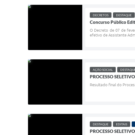
DECRETOS
DESTAQUE
Concurso Público Edi
O Decreto de 07 de fever
efetivo de Assistente Adm
AÇÃO SOCIAL
DESTAQU
PROCESSO SELETIVO
Resultado final do Process
DESTAQUE
EDITAIS
PROCESSO SELETIVO 