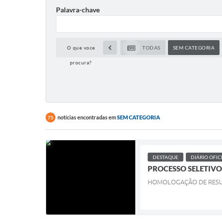
Palavra-chave
O que voce
TODAS
SEM CATEGORIA
procura?
notícias encontradas em
SEM CATEGORIA
75
DESTAQUE
DIÁRIO OFIC
PROCESSO SELETIVO
HOMOLOGAÇÃO DE RES