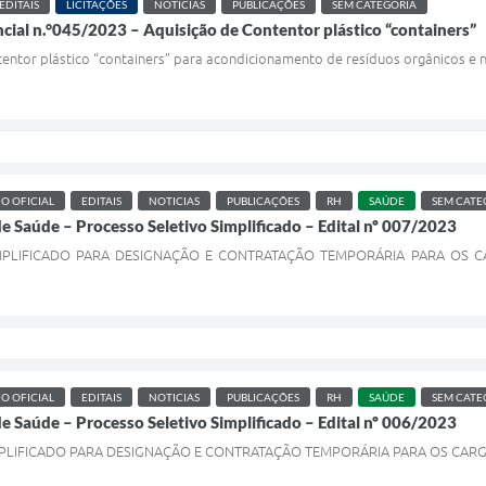
EDITAIS
LICITAÇÕES
NOTICIAS
PUBLICAÇÕES
SEM CATEGORIA
ncial n.°045/2023 – Aquisição de Contentor plástico “containers”
entor plástico “containers” para acondicionamento de resíduos orgânicos e n
IO OFICIAL
EDITAIS
NOTICIAS
PUBLICAÇÕES
RH
SAÚDE
SEM CATE
de Saúde – Processo Seletivo Simplificado – Edital nº 007/2023
MPLIFICADO PARA DESIGNAÇÃO E CONTRATAÇÃO TEMPORÁRIA PARA OS C
IO OFICIAL
EDITAIS
NOTICIAS
PUBLICAÇÕES
RH
SAÚDE
SEM CATE
de Saúde – Processo Seletivo Simplificado – Edital nº 006/2023
PLIFICADO PARA DESIGNAÇÃO E CONTRATAÇÃO TEMPORÁRIA PARA OS CARGO