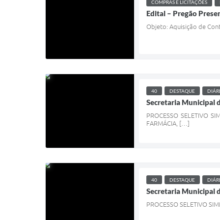
COMPRAS E LICITAÇÕES
Edital – Pregão Prese
Objeto: Aquisição de Cont
40
DESTAQUE
DIÁR
Secretaria Municipal 
PROCESSO SELETIVO SI
FARMÁCIA, […]
40
DESTAQUE
DIÁR
Secretaria Municipal 
PROCESSO SELETIVO SIM