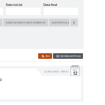
Data inicial
Data final
AGRICULTURA E MEIO AMBIENTE
ASSISTÊNCIA SOCIAL
CAPACITAÇÃO E 
RSS
RECEBA NOTÍCIAS
FEV
12 FEV 2025 - 09h11
12
O