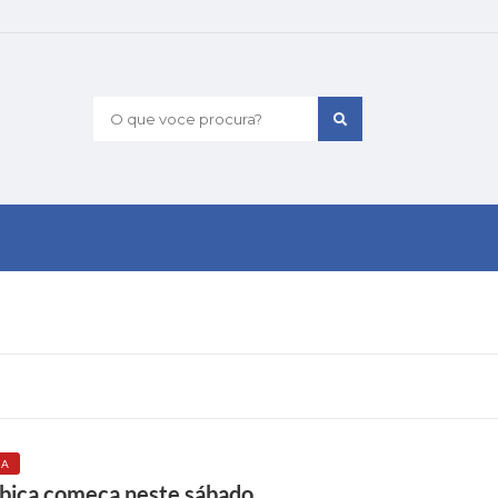
O que voce procura?
IA
bica começa neste sábado