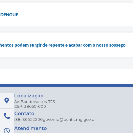
X DENGUE
hentos podem surgir de repente e acabar com o nosso sossego
Localização
Av. Bandeirantes, 723
CEP: 38660-000
Contato
(38) 3662-5200
governo@buritis.mg.gov.br
Atendimento