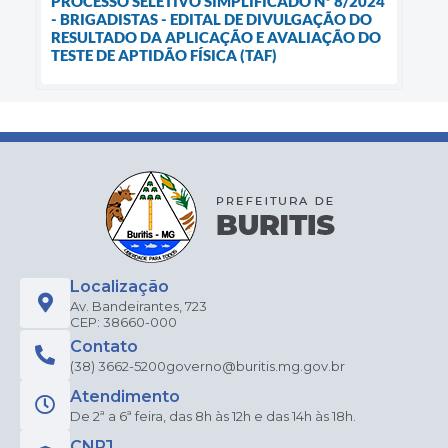
PROCESSO SELETIVO SIMPLIFICADO Nº 8/2024
- BRIGADISTAS - EDITAL DE DIVULGAÇÃO DO
RESULTADO DA APLICAÇÃO E AVALIAÇÃO DO
TESTE DE APTIDÃO FÍSICA (TAF)
Localização
Av. Bandeirantes, 723
CEP: 38660-000
Contato
(38) 3662-5200
governo@buritis.mg.gov.br
Atendimento
De 2ª a 6ª feira, das 8h às 12h e das 14h às 18h.
CNPJ