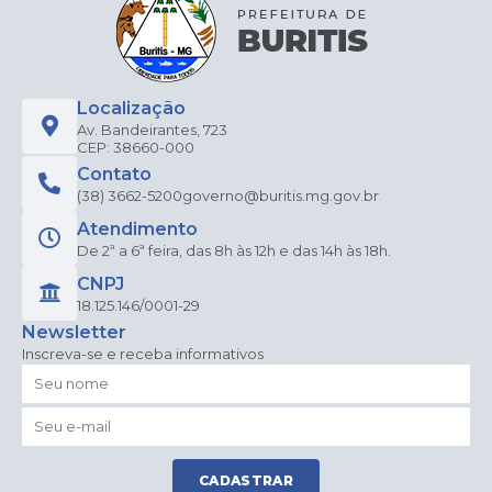
Localização
Av. Bandeirantes, 723
CEP: 38660-000
Contato
(38) 3662-5200
governo@buritis.mg.gov.br
Atendimento
De 2ª a 6ª feira, das 8h às 12h e das 14h às 18h.
CNPJ
18.125.146/0001-29
Newsletter
Inscreva-se e receba informativos
CADASTRAR