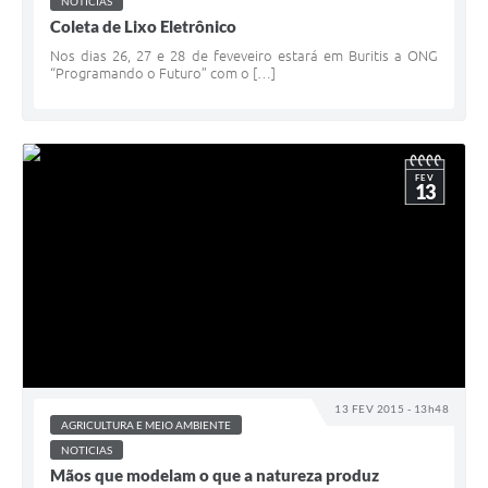
NOTICIAS
Coleta de Lixo Eletrônico
Nos dias 26, 27 e 28 de feveveiro estará em Buritis a ONG
“Programando o Futuro” com o […]
FEV
13
13 FEV 2015 - 13h48
AGRICULTURA E MEIO AMBIENTE
NOTICIAS
Mãos que modelam o que a natureza produz