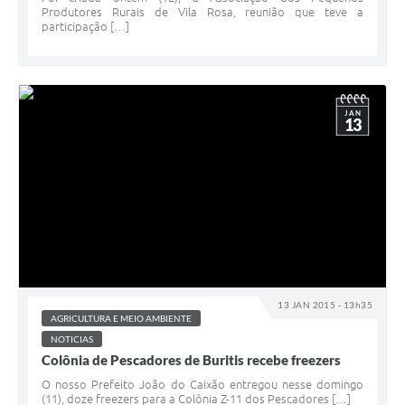
Produtores Rurais de Vila Rosa, reunião que teve a
participação […]
JAN
13
13 JAN 2015 - 13h35
AGRICULTURA E MEIO AMBIENTE
NOTICIAS
Colônia de Pescadores de Buritis recebe freezers
O nosso Prefeito João do Caixão entregou nesse domingo
(11), doze freezers para a Colônia Z-11 dos Pescadores […]