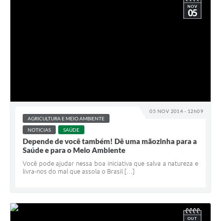
NOV
05
05 NOV 2014 - 12h09
AGRICULTURA E MEIO AMBIENTE
NOTICIAS
SAÚDE
Depende de você também! Dê uma mãozinha para a
Saúde e para o Meio Ambiente
Você pode ajudar nessa boa iniciativa que salva a natureza e
livra-nos do mal que assola o Brasil […]
OUT