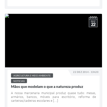
DEZ
22
22 DEZ 2014 - 13h20
AGRICULTURA E MEIO AMBIENTE
NOTICIAS
Mãos que modelam o que a natureza produz
A nossa marcenaria municipal produz quase tudo: mesas,
armários, bancos, móveis para escritório, reforma de
carteiras/cadeiras escolares e […]