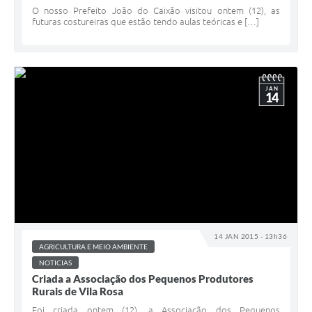
O nosso Prefeito João do Caixão visitou ontem (12), as
futuras costureiras que estão tendo aulas teóricas e […]
JAN
14
14 JAN 2015 - 13h36
AGRICULTURA E MEIO AMBIENTE
NOTICIAS
Criada a Associação dos Pequenos Produtores
Rurais de Vila Rosa
Foi criada ontem (12), a Associação dos Pequenos