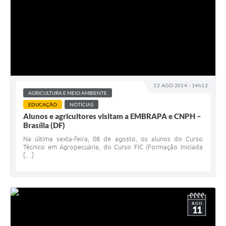
12 AGO 2014 - 14h12
AGRICULTURA E MEIO AMBIENTE
EDUCAÇÃO
NOTICIAS
Alunos e agricultores visitam a EMBRAPA e CNPH –
Brasília (DF)
Na última sexta-feira, 08 de agosto, os alunos do Curso
Técnico em Agropecuária, do Curso FIC (Formação Iniciada
[…]
AGO
11