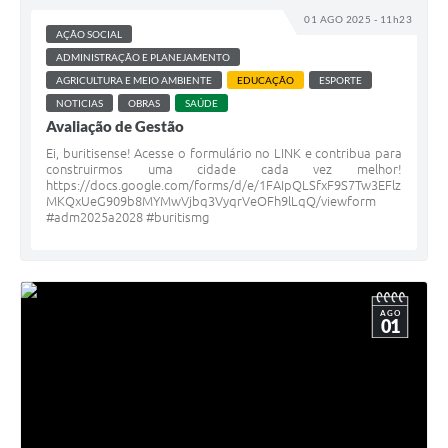
01 AGO 2025 - 11h23
AÇÃO SOCIAL
ADMINISTRAÇÃO E PLANEJAMENTO
AGRICULTURA E MEIO AMBIENTE
EDUCAÇÃO
ESPORTE
NOTICIAS
OBRAS
SAÚDE
Avaliação de Gestão
Ei, buritisense! Acesse o formulário no LINK e contribua para
construirmos uma cidade cada vez melhor!
https://docs.google.com/forms/d/e/1FAIpQLSfxF9S7Tw3EFlz
MKQxUeG909b8MYMwVjbq3VyqrVeOFh9lLqQ/viewform
#adm2025a2028 #buritismg
AGO
01