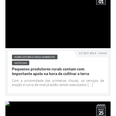
01
01 OUT 2014 - 11h42
AGRICULTURA E MEIO AMBIENTE
NOTICIAS
Pequenos produtores rurais contam com
importante apoio na hora de cultivar a terra
Com a proximidade das primeiras chuvas, os serviços de
aração e curva de nível já estão sendo executados […]
AGO
25