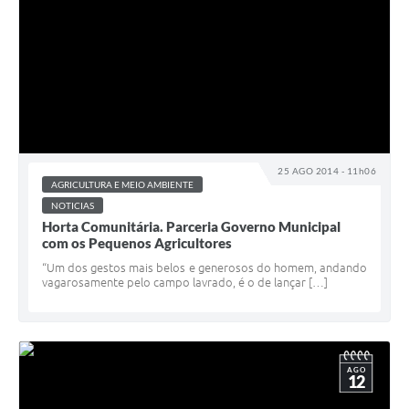
25 AGO 2014 - 11h06
AGRICULTURA E MEIO AMBIENTE
NOTICIAS
Horta Comunitária. Parceria Governo Municipal
com os Pequenos Agricultores
“Um dos gestos mais belos e generosos do homem, andando
vagarosamente pelo campo lavrado, é o de lançar […]
AGO
12