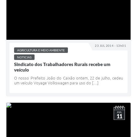
23 JUL 2014 - 13h01
AGRICULTURA E MEIO AMBIENTE
NOTICIAS
Sindicato dos Trabalhadores Rurais recebe um
veículo
O nosso Prefeito João do Caixão ontem, 22 de julho, cedeu
um veículo Voyage Volkswagen para uso do […]
JUL
11