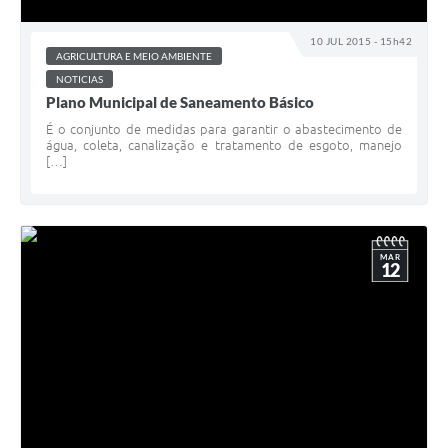
10 JUL 2015 - 15h42
AGRICULTURA E MEIO AMBIENTE
NOTICIAS
Plano Municipal de Saneamento Básico
É o conjunto de medidas para garantir o abastecimento de
água, coleta, canalização e tratamento de esgoto, manejo
[…]
MAR
12