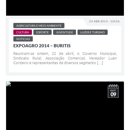
24 ABR 2014 - 13h36
AGRICULTURA E MEIO AMBIENTE
CULTURA
ESPORTE
JUVENTUDE
LAZER E TURISMO
NOTICIAS
EXPOAGRO 2014 – BURITIS
Reuniram-se ontem, 22 de abril, o Governo Municipal,
Sindicato Rural, Associação Comercial, Vereador Luan
Cordeiro e representantes de diversos segmento […]
OUT
09