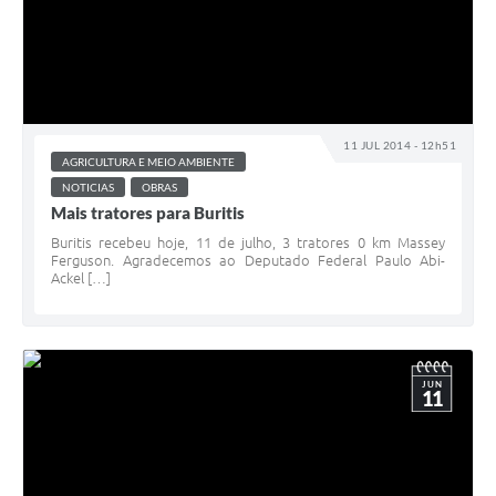
11 JUL 2014 - 12h51
AGRICULTURA E MEIO AMBIENTE
NOTICIAS
OBRAS
Mais tratores para Buritis
Buritis recebeu hoje, 11 de julho, 3 tratores 0 km Massey
Ferguson. Agradecemos ao Deputado Federal Paulo Abi-
Ackel […]
JUN
11