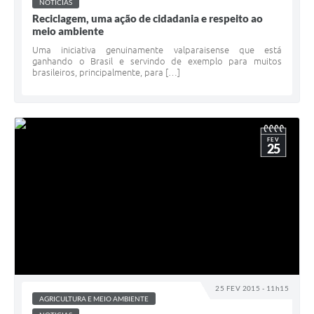
NOTICIAS
Reciclagem, uma ação de cidadania e respeito ao
meio ambiente
Uma iniciativa genuinamente valparaisense que está
ganhando o Brasil e servindo de exemplo para muitos
brasileiros, principalmente, para […]
FEV
25
25 FEV 2015 - 11h15
AGRICULTURA E MEIO AMBIENTE