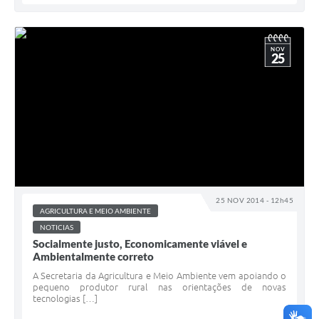
NOV
25
25 NOV 2014 - 12h45
AGRICULTURA E MEIO AMBIENTE
NOTICIAS
Socialmente justo, Economicamente viável e
Ambientalmente correto
A Secretaria da Agricultura e Meio Ambiente vem apoiando o
pequeno produtor rural nas orientações de novas
tecnologias […]