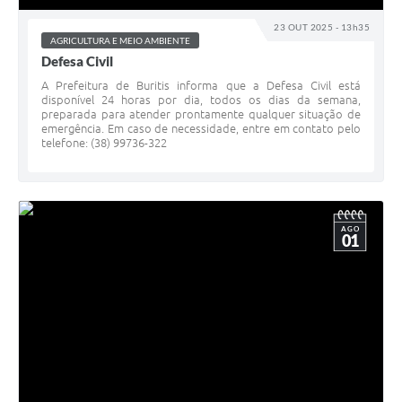
23 OUT 2025 - 13h35
AGRICULTURA E MEIO AMBIENTE
Defesa Civil
A Prefeitura de Buritis informa que a Defesa Civil está
disponível 24 horas por dia, todos os dias da semana,
preparada para atender prontamente qualquer situação de
emergência. Em caso de necessidade, entre em contato pelo
telefone: (38) 99736-322
AGO
01