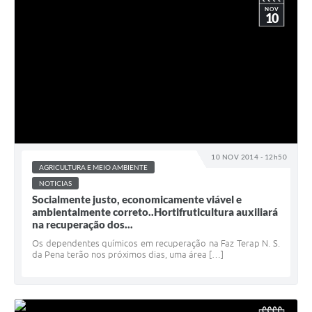
NOV
10
10 NOV 2014 - 12h50
AGRICULTURA E MEIO AMBIENTE
NOTICIAS
Socialmente justo, economicamente viável e
ambientalmente correto..Hortifruticultura auxiliará
na recuperação dos...
Os dependentes químicos em recuperação na Faz Terap N. S.
da Pena terão nos próximos dias, uma área […]