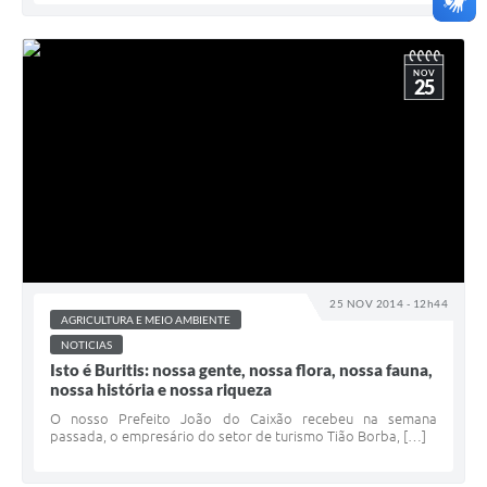
NOV
25
25 NOV 2014 - 12h44
AGRICULTURA E MEIO AMBIENTE
NOTICIAS
Isto é Buritis: nossa gente, nossa flora, nossa fauna,
nossa história e nossa riqueza
O nosso Prefeito João do Caixão recebeu na semana
passada, o empresário do setor de turismo Tião Borba, […]