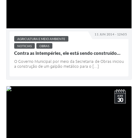
11 JUN 2014 - 12h05
AGRICULTURA E MEIO AMBIENTE
NOTICIAS
OBRAS
Contra as intempéries, ele está sendo construído…
O Governo Municipal por meio da Secretaria de Obras iniciou
a construção de um galpão metálico para o […]
ABR
30