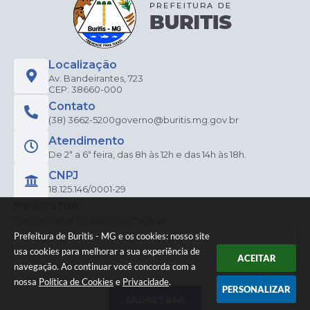
Localização
Av. Bandeirantes, 723
CEP: 38660-000
Contato
(38) 3662-5200
governo@buritis.mg.gov.br
Atendimento
De 2ª a 6ª feira, das 8h às 12h e das 14h às 18h.
CNPJ
18.125.146/0001-29
Newsletter
Inscreva-se e receba informativos
Prefeitura de Buritis - MG e os cookies: nosso site
usa cookies para melhorar a sua experiência de
ACEITAR
navegação. Ao continuar você concorda com a
nossa
Política de Cookies
e
Privacidade
.
PERSONALIZAR
CADASTRAR