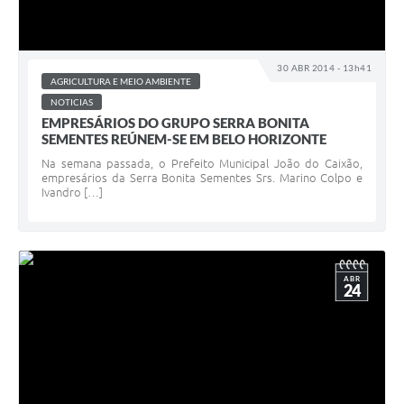
30 ABR 2014 - 13h41
AGRICULTURA E MEIO AMBIENTE
NOTICIAS
EMPRESÁRIOS DO GRUPO SERRA BONITA
SEMENTES REÚNEM-SE EM BELO HORIZONTE
Na semana passada, o Prefeito Municipal João do Caixão,
empresários da Serra Bonita Sementes Srs. Marino Colpo e
Ivandro […]
ABR
24