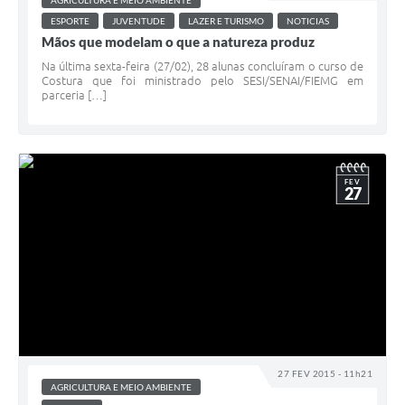
AGRICULTURA E MEIO AMBIENTE
ESPORTE
JUVENTUDE
LAZER E TURISMO
NOTICIAS
Mãos que modelam o que a natureza produz
Na última sexta-feira (27/02), 28 alunas concluíram o curso de
Costura que foi ministrado pelo SESI/SENAI/FIEMG em
parceria […]
FEV
27
27 FEV 2015 - 11h21
AGRICULTURA E MEIO AMBIENTE