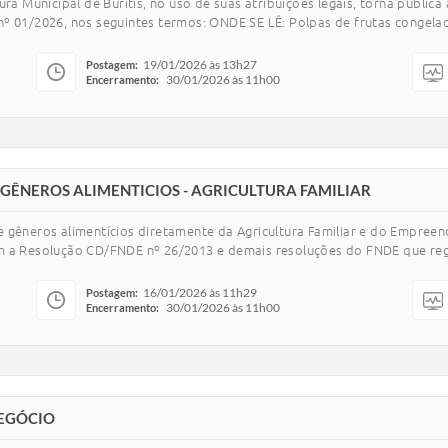
Municipal de Buritis, no uso de suas atribuições legais, torna pública 
1/2026, nos seguintes termos: ONDE SE LÊ: Polpas de frutas congelad
19/01/2026 às 13h27
Postagem:
30/01/2026 às 11h00
Encerramento:
 GÊNEROS ALIMENTICIOS - AGRICULTURA FAMILIAR
 gêneros alimentícios diretamente da Agricultura Familiar e do Empreen
om a Resolução CD/FNDE nº 26/2013 e demais resoluções do FNDE que re
16/01/2026 às 11h29
Postagem:
30/01/2026 às 11h00
Encerramento:
NEGÓCIO