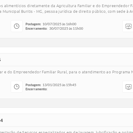
 alimentícios diretamente da Agricultura Familiar e do Empreendedor Fam
unicipal Buritis - MG, pessoa jurídica de direito público, com sede à Av. 
10/07/2025 às 16h00
Postagem:
30/07/2025 às 11h00
Encerramento:
5
liar e do Empreendedor Familiar Rural, para o atendimento ao Programa 
13/01/2025 às 15h45
Postagem:
Encerramento:
24
restação de Serviços especializados em de lavagem, lubrificação e polim