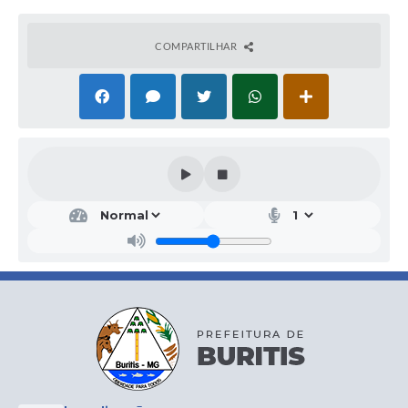
COMPARTILHAR
Secr
etar
ia
Mu
nici
pal
de
Açã
o
Soci
al
Flavi
a