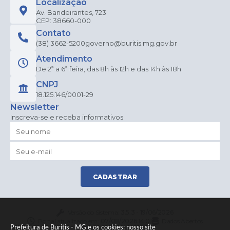
Localização
Rodri
gues
Av. Bandeirantes, 723
Maia
CEP: 38660-000
Cam
Contato
pos
(38) 3662-5200
governo@buritis.mg.gov.br
Atendimento
De 2ª a 6ª feira, das 8h às 12h e das 14h às 18h.
CNPJ
18.125.146/0001-29
Newsletter
Inscreva-se e receba informativos
CADASTRAR
Versão do Sistema:
3.5.3 - 19/06/2026
Portal atualizado em:
07/08/2026 14:01
Dados Abertos
Prefeitura de Buritis - MG e os cookies: nosso site