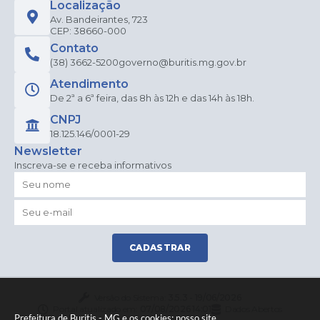
Localização
Av. Bandeirantes, 723
CEP: 38660-000
Contato
(38) 3662-5200
governo@buritis.mg.gov.br
Atendimento
De 2ª a 6ª feira, das 8h às 12h e das 14h às 18h.
CNPJ
18.125.146/0001-29
Newsletter
Inscreva-se e receba informativos
CADASTRAR
Versão do Sistema:
3.5.3 - 19/06/2026
Portal atualizado em:
07/08/2026 14:01
Dados Abertos
Prefeitura de Buritis - MG e os cookies: nosso site