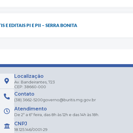
TIS E EDITAIS PI E PII – SERRA BONITA
Localização
Av. Bandeirantes, 723
CEP: 38660-000
Contato
(38) 3662-5200
governo@buritis.mg.gov.br
Atendimento
De 2ª a 6ª feira, das 8h às 12h e das 14h às 18h.
CNPJ
18.125.146/0001-29