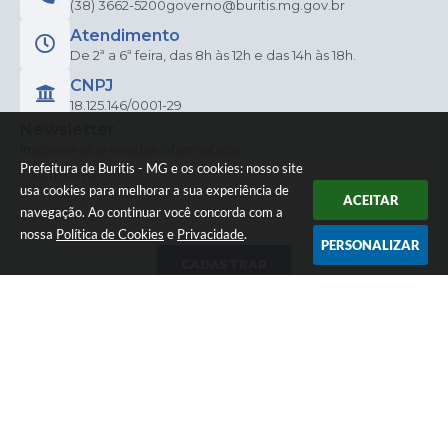
(38) 3662-5200
governo@buritis.mg.gov.br
Atendimento
De 2ª a 6ª feira, das 8h às 12h e das 14h às 18h.
CNPJ
18.125.146/0001-29
Newsletter
Inscreva-se e receba informativos
Prefeitura de Buritis - MG e os cookies: nosso site
usa cookies para melhorar a sua experiência de
ACEITAR
navegação. Ao continuar você concorda com a
nossa
Política de Cookies
e
Privacidade
.
PERSONALIZAR
CADASTRAR
Versão do Sistema:
3.5.3 - 19/06/2026
Portal atualizado em:
06/08/2026 11:38
Dados Abertos
© Copyright Instar - 2006-2026. Todos os direitos
reservados -
Instar Tecnologia