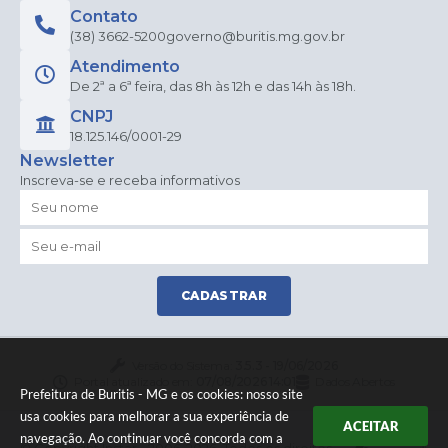
Contato
(38) 3662-5200
governo@buritis.mg.gov.br
Atendimento
De 2ª a 6ª feira, das 8h às 12h e das 14h às 18h.
CNPJ
18.125.146/0001-29
Newsletter
Inscreva-se e receba informativos
CADASTRAR
Versão do Sistema:
3.5.3 - 19/06/2026
Portal atualizado em:
07/08/2026 14:01
Dados Abertos
Prefeitura de Buritis - MG e os cookies: nosso site
usa cookies para melhorar a sua experiência de
ACEITAR
navegação. Ao continuar você concorda com a
© Copyright Instar - 2006-2026. Todos os direitos