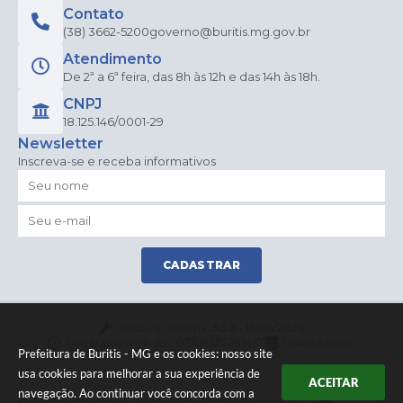
Contato
(38) 3662-5200
governo@buritis.mg.gov.br
Atendimento
De 2ª a 6ª feira, das 8h às 12h e das 14h às 18h.
CNPJ
18.125.146/0001-29
Newsletter
Inscreva-se e receba informativos
CADASTRAR
Versão do Sistema:
3.5.3 - 19/06/2026
Portal atualizado em:
07/08/2026 14:01
Dados Abertos
Prefeitura de Buritis - MG e os cookies: nosso site
usa cookies para melhorar a sua experiência de
ACEITAR
navegação. Ao continuar você concorda com a
© Copyright Instar - 2006-2026. Todos os direitos