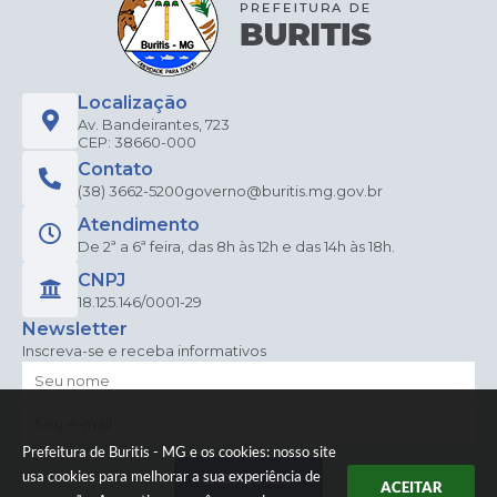
Localização
Av. Bandeirantes, 723
CEP: 38660-000
Contato
(38) 3662-5200
governo@buritis.mg.gov.br
Atendimento
De 2ª a 6ª feira, das 8h às 12h e das 14h às 18h.
CNPJ
18.125.146/0001-29
Newsletter
Inscreva-se e receba informativos
Prefeitura de Buritis - MG e os cookies: nosso site
usa cookies para melhorar a sua experiência de
CADASTRAR
ACEITAR