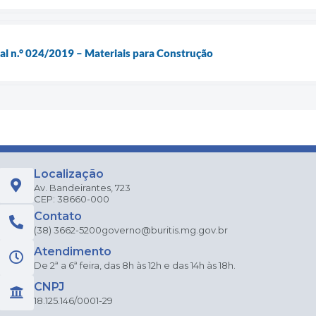
ial n.° 024/2019 – Materiais para Construção
Localização
Av. Bandeirantes, 723
CEP: 38660-000
Contato
(38) 3662-5200
governo@buritis.mg.gov.br
Atendimento
De 2ª a 6ª feira, das 8h às 12h e das 14h às 18h.
CNPJ
18.125.146/0001-29