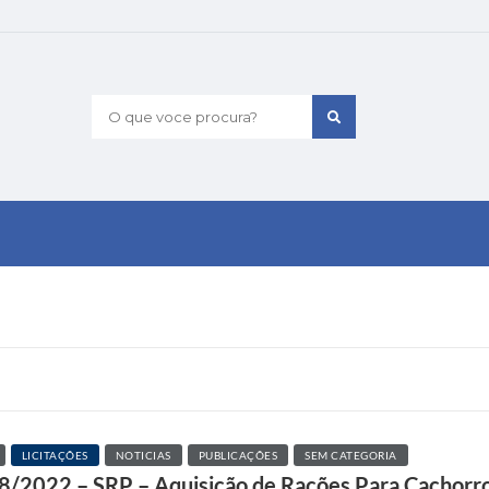
O que voce procura?
LICITAÇÕES
NOTICIAS
PUBLICAÇÕES
SEM CATEGORIA
058/2022 – SRP – Aquisição de Rações Para Cachorr