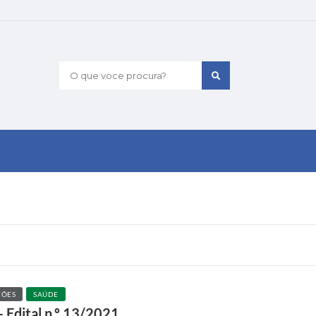
O que voce procura?
ÇÕES
SAÚDE
– Edital n.º 13/2021