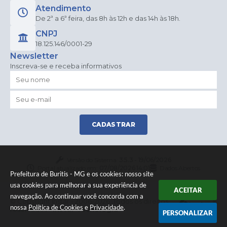
Atendimento
De 2ª a 6ª feira, das 8h às 12h e das 14h às 18h.
CNPJ
18.125.146/0001-29
Newsletter
Inscreva-se e receba informativos
CADASTRAR
Versão do Sistema:
3.5.3 - 19/06/2026
Portal atualizado em:
07/08/2026 14:01
Dados Abertos
Prefeitura de Buritis - MG e os cookies: nosso site
usa cookies para melhorar a sua experiência de
ACEITAR
navegação. Ao continuar você concorda com a
© Copyright Instar - 2006-2026. Todos os direitos
nossa
Política de Cookies
e
Privacidade
.
reservados -
Instar Tecnologia
PERSONALIZAR