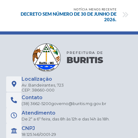
NOTÍCIA MENOS RECENTE
DECRETO SEM NÚMERO DE 30 DE JUNHO DE
2026.
Localização
Av. Bandeirantes, 723
CEP: 38660-000
Contato
(38) 3662-5200
governo@buritis.mg.gov.br
Atendimento
De 2ª a 6ª feira, das 8h às 12h e das 14h às 18h.
CNPJ
18.125.146/0001-29