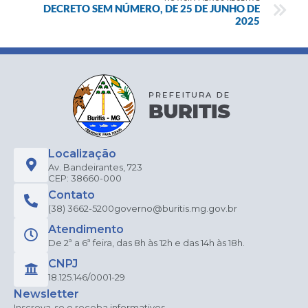
DECRETO SEM NÚMERO, DE 25 DE JUNHO DE
2025
Localização
Av. Bandeirantes, 723
CEP: 38660-000
Contato
(38) 3662-5200
governo@buritis.mg.gov.br
Atendimento
De 2ª a 6ª feira, das 8h às 12h e das 14h às 18h.
CNPJ
18.125.146/0001-29
Newsletter
Inscreva-se e receba informativos