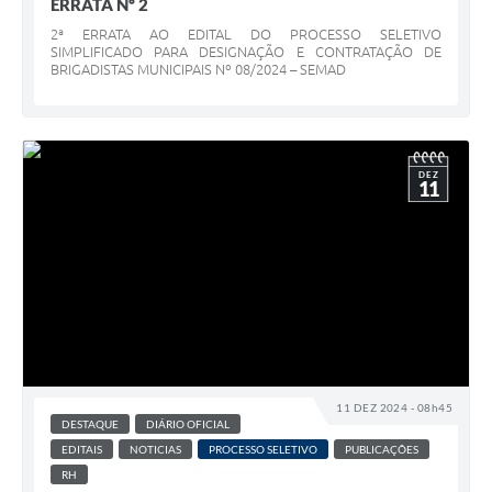
ERRATA Nº 2
2ª ERRATA AO EDITAL DO PROCESSO SELETIVO
SIMPLIFICADO PARA DESIGNAÇÃO E CONTRATAÇÃO DE
BRIGADISTAS MUNICIPAIS Nº 08/2024 – SEMAD
DEZ
11
11 DEZ 2024 - 08h45
DESTAQUE
DIÁRIO OFICIAL
EDITAIS
NOTICIAS
PROCESSO SELETIVO
PUBLICAÇÕES
RH