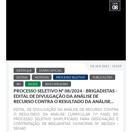
JAN
08
08 JAN 2025 - 15h39
DESTAQUE
DIÁRIO OFICIAL
EDITAIS
NOTICIAS
PROCESSO SELETIVO
PUBLICAÇÕES
RH
SAÚDE
SEM CATEGORIA
PROCESSO SELETIVO Nº 08/2024 - BRIGADISTAS -
EDITAL DE DIVULGAÇÃO DA ANÁLISE DE
RECURSO CONTRA O RESULTADO DA ANÁLISE...
EDITAL DE DIVULGAÇÃO DA ANÁLISE DE RECURSO CONTRA
O RESULTADO DA ANÁLISE CURRICULAR (1ª FASE) DO
PROCESSO SELETIVO SIMPLIFICADO PARA DESIGNAÇÃO E
CONTRATAÇÃO DE BRIGADISTAS MUNICIPAIS Nº 08/2024 –
SEMAD