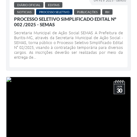
04 FEV 2025 - 08h00
DIÁRIO OFICIAL
EDITAIS
NOTICIAS
PROCESSO SELETIVO
PUBLICAÇÕES
RH
PROCESSO SELETIVO SIMPLIFICADO EDITAL N°
002 /2025 - SEMAS
Secretaria Municipal de Ação Social SEMAS A Prefeitura de
Buritis-MG, através da Secretaria Municipal de Ação Social -
SEMAS, torna público o Processo Seletivo Simplificado Edital
N° 02/2025, visando à contratação temporária para diversos
cargos. As inscrições deverão ser realizadas por meio da
entrega de...
JAN
30