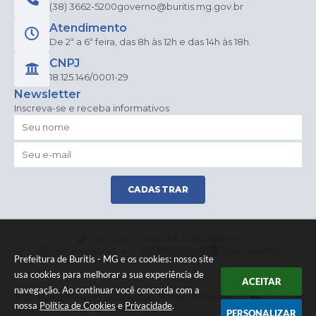
(38) 3662-5200
governo@buritis.mg.gov.br
Atendimento
De 2ª a 6ª feira, das 8h às 12h e das 14h às 18h.
CNPJ
18.125.146/0001-29
Newsletter
Inscreva-se e receba informativos
CADASTRAR
Versão do Sistema:
3.5.3 - 19/06/2026
Portal atualizado em:
07/08/2026 14:01
Dados Abertos
Prefeitura de Buritis - MG e os cookies: nosso site
usa cookies para melhorar a sua experiência de
ACEITAR
navegação. Ao continuar você concorda com a
© Copyright Instar - 2006-2026. Todos os direitos
nossa
Política de Cookies
e
Privacidade
.
reservados -
Instar Tecnologia
PERSONALIZAR