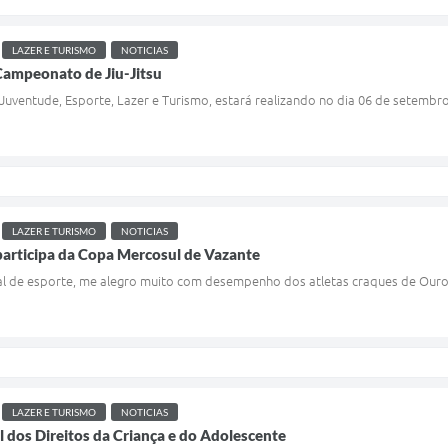
LAZER E TURISMO
NOTICIAS
Campeonato de Jiu-Jitsu
 Juventude, Esporte, Lazer e Turismo, estará realizando no dia 06 de setembr
LAZER E TURISMO
NOTICIAS
participa da Copa Mercosul de Vazante
l de esporte, me alegro muito com desempenho dos atletas craques de Ouro 
LAZER E TURISMO
NOTICIAS
 dos Direitos da Criança e do Adolescente