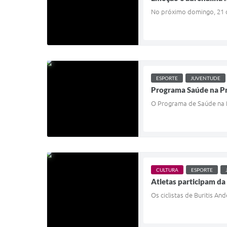
No próximo domingo, 21 d
ESPORTE
JUVENTUDE
Programa Saúde na Pra
O Programa de Saúde na Pr
CULTURA
ESPORTE
Atletas participam d
Os ciclistas de Buritis A