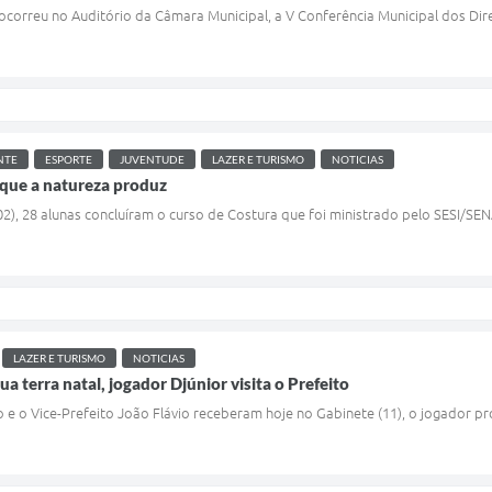
) ocorreu no Auditório da Câmara Municipal, a V Conferência Municipal dos Dir
NTE
ESPORTE
JUVENTUDE
LAZER E TURISMO
NOTICIAS
que a natureza produz
/02), 28 alunas concluíram o curso de Costura que foi ministrado pelo SESI/S
LAZER E TURISMO
NOTICIAS
ua terra natal, jogador Djúnior visita o Prefeito
 e o Vice-Prefeito João Flávio receberam hoje no Gabinete (11), o jogador pr