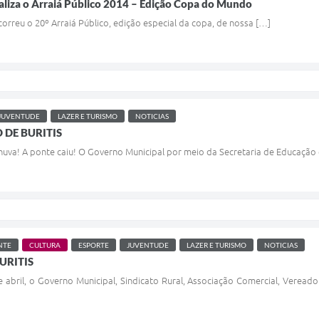
aliza o Arraiá Público 2014 – Edição Copa do Mundo
correu o 20º Arraiá Público, edição especial da copa, de nossa […]
JUVENTUDE
LAZER E TURISMO
NOTICIAS
 DE BURITIS
chuva! A ponte caiu! O Governo Municipal por meio da Secretaria de Educação
NTE
CULTURA
ESPORTE
JUVENTUDE
LAZER E TURISMO
NOTICIAS
URITIS
 abril, o Governo Municipal, Sindicato Rural, Associação Comercial, Verea