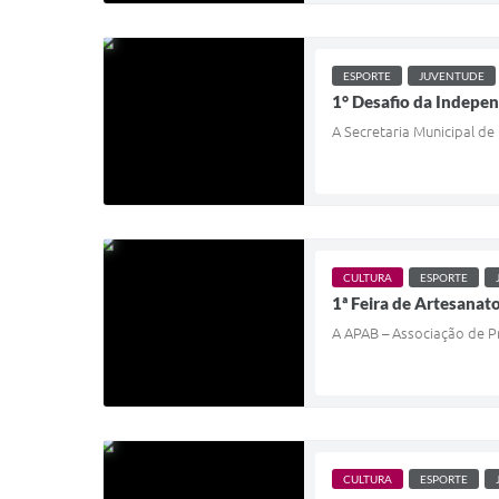
ESPORTE
JUVENTUDE
1° Desafio da Indepe
A Secretaria Municipal de
CULTURA
ESPORTE
1ª Feira de Artesanato
A APAB – Associação de Pr
CULTURA
ESPORTE