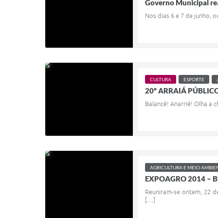
Governo Municipal re
Nos dias 6 e 7 de junho, o
CULTURA
ESPORTE
20º ARRAIÁ PÚBLICO
Balancê! Anarriê! Olha a 
AGRICULTURA E MEIO AMBIE
EXPOAGRO 2014 – B
Reuniram-se ontem, 22 de
[…]