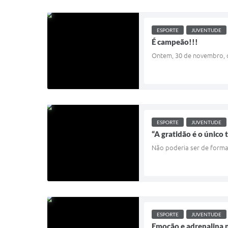
ESPORTE
JUVENTUDE
É campeão!!!
Ontem, 30 de novembro, o
ESPORTE
JUVENTUDE
“A gratidão é o único
Não poderia ser de forma
ESPORTE
JUVENTUDE
Emoção e adrenalina