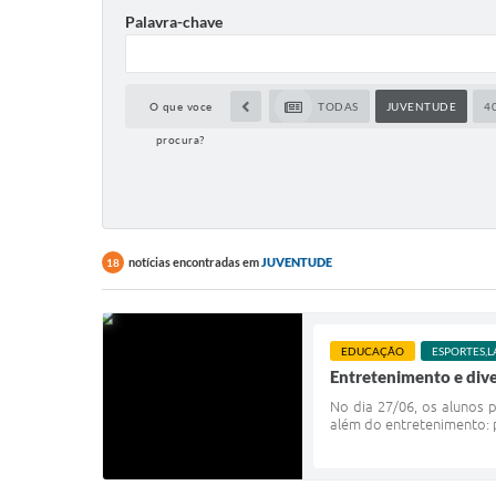
Palavra-chave
O que voce
TODAS
JUVENTUDE
4
procura?
notícias encontradas em
JUVENTUDE
18
EDUCAÇÃO
ESPORTES,L
Entretenimento e div
No dia 27/06, os alunos 
além do entretenimento: p