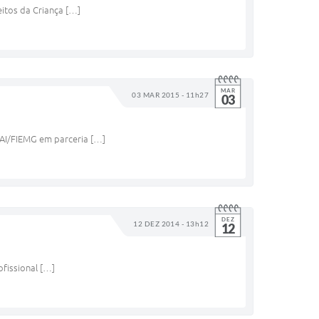
eitos da Criança […]
MAR
03 MAR 2015 - 11h27
03
ENAI/FIEMG em parceria […]
DEZ
12 DEZ 2014 - 13h12
12
ofissional […]