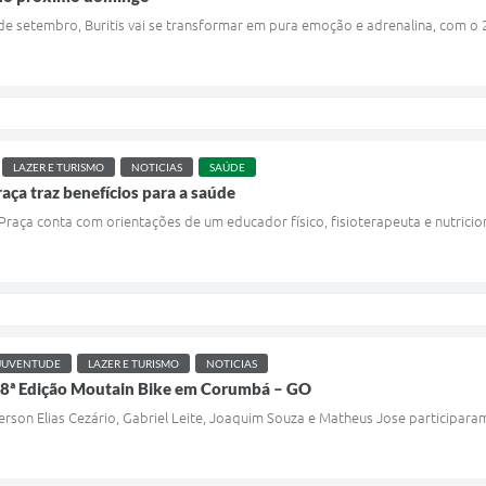
e setembro, Buritis vai se transformar em pura emoção e adrenalina, com o 
LAZER E TURISMO
NOTICIAS
SAÚDE
ça traz benefícios para a saúde
aça conta com orientações de um educador físico, fisioterapeuta e nutricion
JUVENTUDE
LAZER E TURISMO
NOTICIAS
a 8ª Edição Moutain Bike em Corumbá – GO
nderson Elias Cezário, Gabriel Leite, Joaquim Souza e Matheus Jose participara