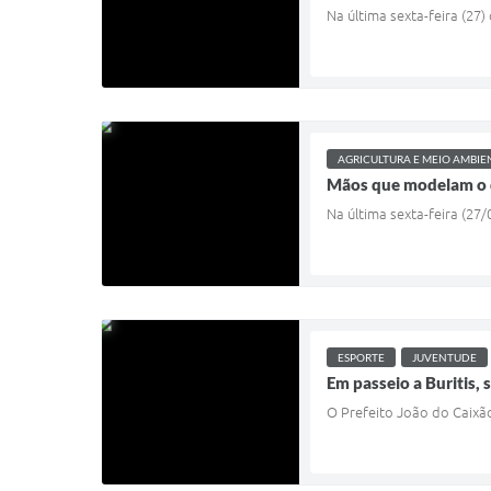
Na última sexta-feira (27
AGRICULTURA E MEIO AMBIE
Mãos que modelam o 
Na última sexta-feira (27
ESPORTE
JUVENTUDE
Em passeio a Buritis, s
O Prefeito João do Caixão