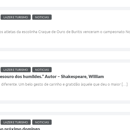
LAZER E TURISMO
NOTICIAS
s atletas da escolinha Craque de Ouro de Buritis venceram o campeonato N
LAZER E TURISMO
NOTICIAS
 tesouro dos humildes.” Autor – Shakespeare, William
 diferente. Um belo gesto de carinho e gratidão àquele que deu o maior […]
LAZER E TURISMO
NOTICIAS
 no próximo domingo