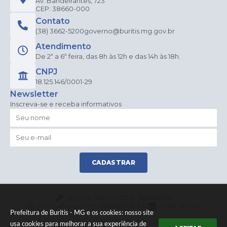
Av. Bandeirantes, 723
CEP: 38660-000
Contato
(38) 3662-5200
governo@buritis.mg.gov.br
Atendimento
De 2ª a 6ª feira, das 8h às 12h e das 14h às 18h.
CNPJ
18.125.146/0001-29
Newsletter
Inscreva-se e receba informativos
CADASTRAR
Versão do Sistema:
3.5.3 - 19/06/2026
Portal atualizado em:
06/08/2026 15:55
Dados Abertos
Prefeitura de Buritis - MG e os cookies: nosso site
usa cookies para melhorar a sua experiência de