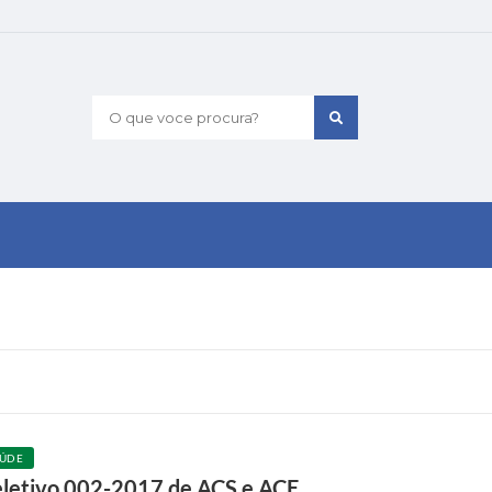
O que voce procura?
ÚDE
eletivo 002-2017 de ACS e ACE