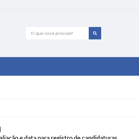
O que voce procura?
iação e data para registro de candidaturas