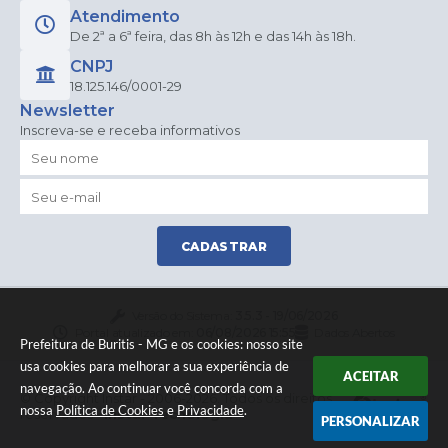
Atendimento
De 2ª a 6ª feira, das 8h às 12h e das 14h às 18h.
CNPJ
18.125.146/0001-29
Newsletter
Inscreva-se e receba informativos
CADASTRAR
Versão do Sistema:
3.5.3 - 19/06/2026
Portal atualizado em:
06/08/2026 15:55
Dados Abertos
Prefeitura de Buritis - MG e os cookies: nosso site
usa cookies para melhorar a sua experiência de
ACEITAR
navegação. Ao continuar você concorda com a
© Copyright Instar - 2006-2026. Todos os direitos
nossa
Política de Cookies
e
Privacidade
.
reservados -
Instar Tecnologia
PERSONALIZAR