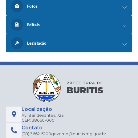
Fotos
Editais
Legislação
Localização
Av. Bandeirantes, 723
CEP: 38660-000
Contato
(38) 3662-5200
governo@buritis.mg.gov.br