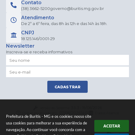
Contato
(38) 3662-5200
governo@buritis.mg.gov.br
Atendimento
De 2ª a 6ª feira, das 8h às 12h e das 14h às 18h.
CNPJ
18.125.146/0001-29
Newsletter
Inscreva-se e receba informativos
CADASTRAR
Versão do Sistema:
3.5.3 - 19/06/2026
Portal atualizado em:
07/08/2026 14:01
Dados Abertos
Prefeitura de Buritis - MG e os cookies: nosso site
usa cookies para melhorar a sua experiência de
ACEITAR
navegação. Ao continuar você concorda com a
© Copyright Instar - 2006-2026. Todos os direitos