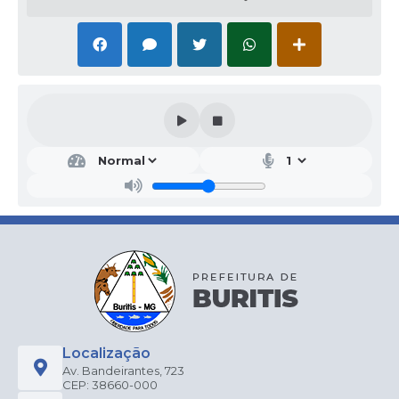
Secr
etar
ia
Mu
nici
pal
de
Saú
de
Fran
ciele
Freir
e
Alve
Localização
s
Av. Bandeirantes, 723
CEP: 38660-000