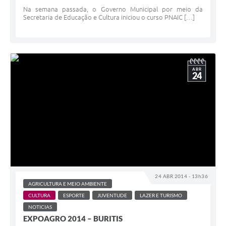
Na semana passada, o Governo Municipal por meio da
Secretaria de Educação e Cultura iniciou o curso PNAIC […]
ABR
24
24 ABR 2014 - 13h36
AGRICULTURA E MEIO AMBIENTE
CULTURA
ESPORTE
JUVENTUDE
LAZER E TURISMO
NOTICIAS
EXPOAGRO 2014 – BURITIS