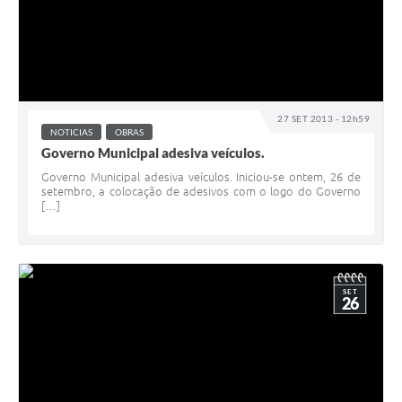
27 SET 2013 - 12h59
NOTICIAS
OBRAS
Governo Municipal adesiva veículos.
Governo Municipal adesiva veículos. Iniciou-se ontem, 26 de
setembro, a colocação de adesivos com o logo do Governo
[…]
SET
26