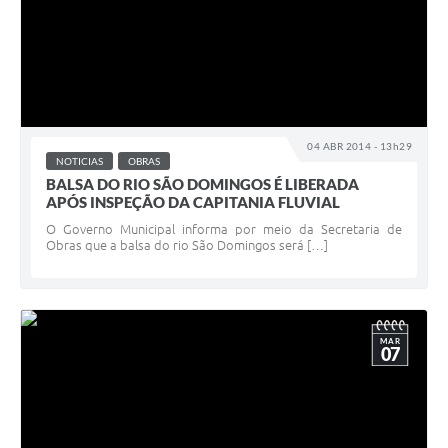
04 ABR 2014 - 13h29
NOTICIAS
OBRAS
BALSA DO RIO SÃO DOMINGOS É LIBERADA
APÓS INSPEÇÃO DA CAPITANIA FLUVIAL
O Governo Municipal informa por meio da Secretaria de
Obras que a balsa do rio São Domingos será […]
MAR
07