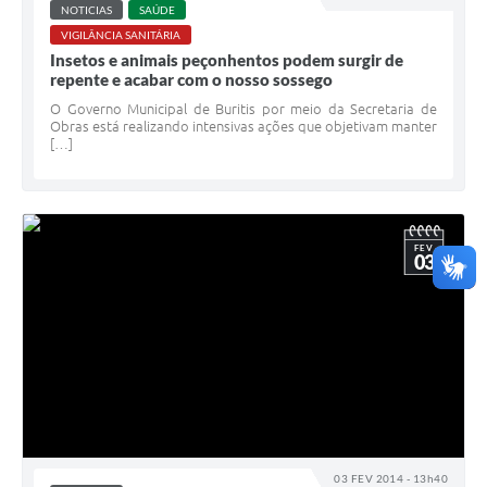
NOTICIAS
SAÚDE
VIGILÂNCIA SANITÁRIA
Insetos e animais peçonhentos podem surgir de
repente e acabar com o nosso sossego
O Governo Municipal de Buritis por meio da Secretaria de
Obras está realizando intensivas ações que objetivam manter
[…]
FEV
03
03 FEV 2014 - 13h40