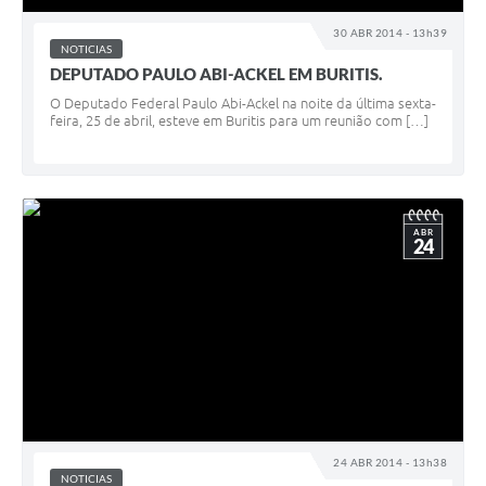
30 ABR 2014 - 13h39
NOTICIAS
DEPUTADO PAULO ABI-ACKEL EM BURITIS.
O Deputado Federal Paulo Abi-Ackel na noite da última sexta-
feira, 25 de abril, esteve em Buritis para um reunião com […]
ABR
24
24 ABR 2014 - 13h38
NOTICIAS