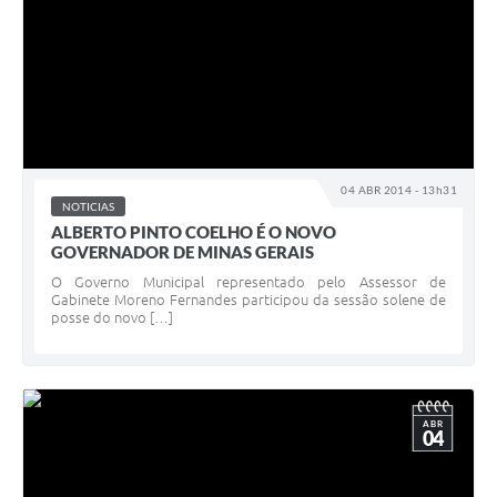
04 ABR 2014 - 13h31
NOTICIAS
ALBERTO PINTO COELHO É O NOVO
GOVERNADOR DE MINAS GERAIS
O Governo Municipal representado pelo Assessor de
Gabinete Moreno Fernandes participou da sessão solene de
posse do novo […]
ABR
04