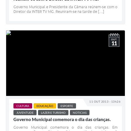
Governo Municipal e Presidente da Câmara reúnem-se com o
Diretor da INTER TV MG. Reuniram-se na tarde de […]
OUT
11
11 OUT 2013 - 13h26
CULTURA
EDUCAÇÃO
ESPORTE
JUVENTUDE
LAZER E TURISMO
NOTICIAS
Governo Municipal comemora o dia das crianças.
Governo Municipal comemora o dia das crianças. Em