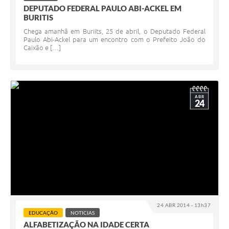
DEPUTADO FEDERAL PAULO ABI-ACKEL EM
BURITIS
Chega amanhã em Buriits, 25 de abril, o Deputado Federal
Paulo Abi-Ackel para um encontro com o Prefeito João do
Caixão e […]
ABR
24
24 ABR 2014 - 13h37
EDUCAÇÃO
NOTICIAS
ALFABETIZAÇÃO NA IDADE CERTA