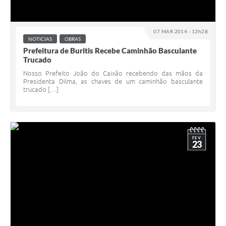
07 MAR 2014 - 13h28
NOTICIAS
OBRAS
Prefeitura de Buritis Recebe Caminhão Basculante
Trucado
Nosso Prefeito João do Caixão recebendo das mãos da
Presidenta Dilma, as chaves de um caminhão basculante
trucado […]
FEV
23