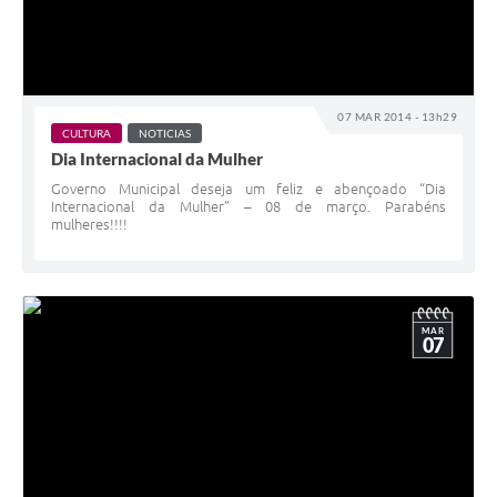
07 MAR 2014 - 13h29
CULTURA
NOTICIAS
Dia Internacional da Mulher
Governo Municipal deseja um feliz e abençoado “Dia
Internacional da Mulher” – 08 de março. Parabéns
mulheres!!!!
MAR
07