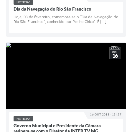
NOTICIAS
Dia da Navegação do Rio São Francisco
Hoje, 03 de fevereiro, comemora-se o “Dia da Navegação do
Rio São Francisco”, conhecido por “Velho Chico”. É […]
OUT
16
16 OUT 2013 - 13h27
NOTICIAS
Governo Municipal e Presidente da Câmara
reúnem-se com o Diretor da INTER TV MG.