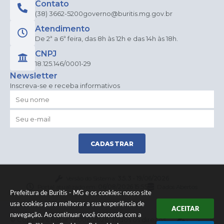
Contato
(38) 3662-5200
governo@buritis.mg.gov.br
Atendimento
De 2ª a 6ª feira, das 8h às 12h e das 14h às 18h.
CNPJ
18.125.146/0001-29
Newsletter
Inscreva-se e receba informativos
CADASTRAR
Versão do Sistema:
3.5.3 - 19/06/2026
Portal atualizado em:
06/08/2026 15:55
Dados Abertos
Prefeitura de Buritis - MG e os cookies: nosso site
usa cookies para melhorar a sua experiência de
ACEITAR
navegação. Ao continuar você concorda com a
© Copyright Instar - 2006-2026. Todos os direitos