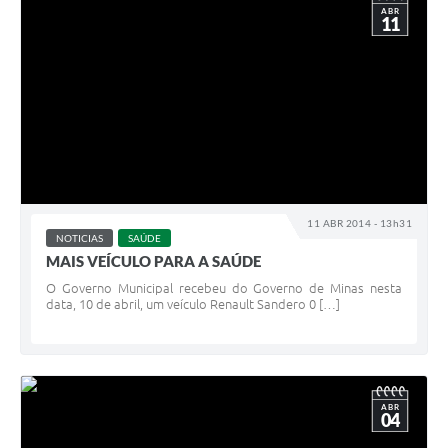
ABR
11
11 ABR 2014 - 13h31
NOTICIAS
SAÚDE
MAIS VEÍCULO PARA A SAÚDE
O Governo Municipal recebeu do Governo de Minas nesta
data, 10 de abril, um veículo Renault Sandero 0 […]
ABR
04