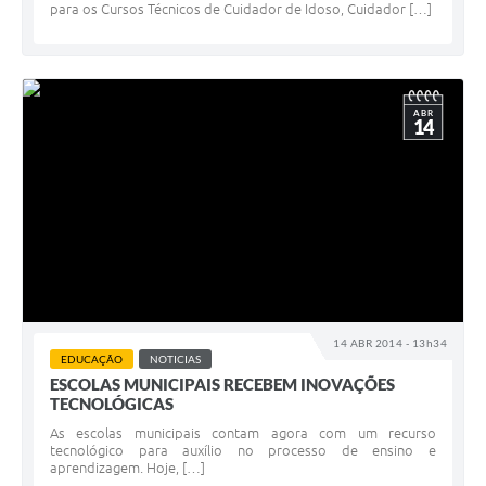
para os Cursos Técnicos de Cuidador de Idoso, Cuidador […]
ABR
14
14 ABR 2014 - 13h34
EDUCAÇÃO
NOTICIAS
ESCOLAS MUNICIPAIS RECEBEM INOVAÇÕES
TECNOLÓGICAS
As escolas municipais contam agora com um recurso
tecnológico para auxílio no processo de ensino e
aprendizagem. Hoje, […]