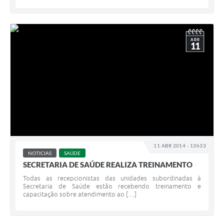
ABR
11
11 ABR 2014 - 13h33
NOTICIAS
SAÚDE
SECRETARIA DE SAÚDE REALIZA TREINAMENTO
Todas as recepcionistas das unidades subordinadas à
Secretaria de Saúde estão recebendo treinamento e
capacitação sobre atendimento ao […]