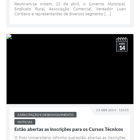
Reuniram-se ontem, 22 de abril, o Governo Municipal,
Sindicato Rural, Associação Comercial, Vereador Luan
Cordeiro e representantes de diversos segmento […]
ABR
14
14 ABR 2014 - 13h35
CAPACITAÇÃO E DESENVOLVIMENTO
NOTICIAS
Estão abertas as inscrições para os Cursos Técnicos
O Polo Universitário informa que estão abertas as inscrições