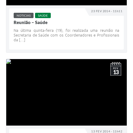
23 FEV 2014 - 11h11
NOTICIAS
SAÚDE
Reunião – Saúde
Na última quinta-feira (19), foi realizada uma reunião na
Secretaria de Saúde com os Coordenadores e Profissionais
da […]
FEV
13
13 FEV 2014 - 11h42