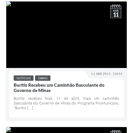
ABR
11
11 ABR 2014 - 13h32
NOTICIAS
OBRAS
Buritis Recebeu um Caminhão Basculante do
Governo de Minas
Buritis recebeu hoje, 11 de abril, mais um caminhão
basculante do Governo de Minas do Programa ProMunicipio.
“Buritis […]