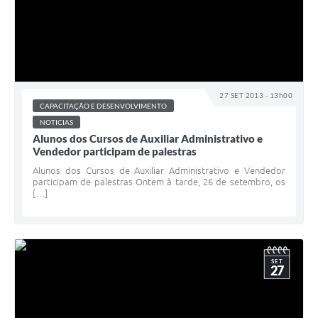
27 SET 2013 - 13h00
CAPACITAÇÃO E DESENVOLVIMENTO
NOTICIAS
Alunos dos Cursos de Auxiliar Administrativo e
Vendedor participam de palestras
Alunos dos Cursos de Auxiliar Administrativo e Vendedor
participam de palestras Ontem à tarde, 26 de setembro, os
[…]
SET
27