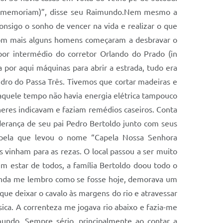
in memoriam)”, disse seu Raimundo.Nem mesmo a
onsigo o sonho de vencer na vida e realizar o que
 com mais alguns homens começaram a desbravar o
por intermédio do corretor Orlando do Prado (in
 por aqui máquinas para abrir a estrada, tudo era
Pedro do Passa Três. Tivemos que cortar madeiras e
Naquele tempo não havia energia elétrica tampouco
lheres indicavam e faziam remédios caseiros. Conta
erança de seu pai Pedro Bertoldo junto com seus
capela que levou o nome “Capela Nossa Senhora
 vinham para as rezas. O local passou a ser muito
m estar de todos, a família Bertoldo doou todo o
Ainda me lembro como se fosse hoje, demorava um
 que deixar o cavalo às margens do rio e atravessar
sica. A correnteza me jogava rio abaixo e fazia-me
undo. Sempre sério, principalmente ao contar a