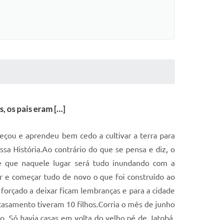
, os pais eram […]
eçou e aprendeu bem cedo a cultivar a terra para
a História.Ao contrário do que se pensa e diz, o
e que naquele lugar será tudo inundando com a
 e começar tudo de novo o que foi construído ao
a forçado a deixar ficam lembranças e para a cidade
asamento tiveram 10 filhos.Corria o mês de junho
. Só havia casas em volta do velho pé de Jatobá.