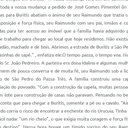
s toda a nossa mudança a pedido de José Gomes Pimentel (
rias para Buritis abatiam o ânimo de seu Raimundo que trazia c
isposição e força física, seu Raimundo com seu pai, irmãos e
das para ter acesso ao imóvel que a família havia adquirido 
 trabalho para chegar ao local que hoje residimos. Não existia
xadão, machado e de bois. Abrimos a estrada de Buritis a São 
casinhas de sapé.” , enfatiza ele.O tempo passa, o tempo voa. 
o Sr. João Pedreiro. A parteira era dona Idalina e algumas mu
m de pouca conversa e de muita fé, seu Raimundo sob a lid
rito de São Pedro do Passa Três. A família construiu uma 
ação do povoado. “Com a construção da capela, muitas pessoas
m lote para construção de casas não paravam. Pensando no be
conta que para chegar a Buritis, somente a pé ou a cavalo. “
ndo corria o risco de encontrar a enchente do rio Urucuia. Tinha
il nadar “um rio cheio”, o que exigia muita coragem e força fí
o destino”. Nessa hora houve um tímido sorriso do seu Raim