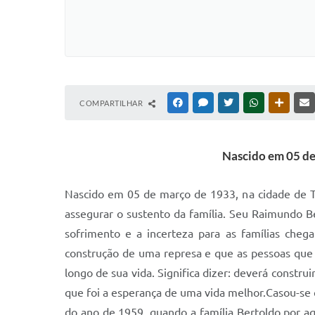
COMPARTILHAR
FACEBOOK
MESSENGER
TWITTER
WHATSAPP
OUTRAS
Nascido em 05 de 
Nascido em 05 de março de 1933, na cidade de Tr
assegurar o sustento da família. Seu Raimundo B
sofrimento e a incerteza para as famílias ch
construção de uma represa e que as pessoas que
longo de sua vida. Significa dizer: deverá constru
que foi a esperança de uma vida melhor.Casou-se
do ano de 1959, quando a família Bertoldo por a