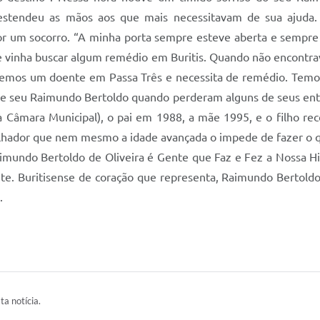
 estendeu as mãos aos que mais necessitavam de sua ajuda
 um socorro. “A minha porta sempre esteve aberta e sempre es
 vinha buscar algum remédio em Buritis. Quando não encontrav
temos um doente em Passa Três e necessita de remédio. Temos
a de seu Raimundo Bertoldo quando perderam alguns de seus ent
 à Câmara Municipal), o pai em 1988, a mãe 1995, e o filho r
dor que nem mesmo a idade avançada o impede de fazer o que 
Raimundo Bertoldo de Oliveira é Gente que Faz e Fez a Nossa Hi
nte. Buritisense de coração que representa, Raimundo Bertold
.
ta notícia.