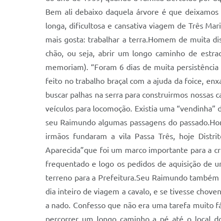
Bem ali debaixo daquela árvore é que deixamo
longa, dificultosa e cansativa viagem de Três Ma
mais gosta: trabalhar a terra.Homem de muita d
chão, ou seja, abrir um longo caminho de estra
memoriam). “Foram 6 dias de muita persistência e
feito no trabalho braçal com a ajuda da foice, en
buscar palhas na serra para construirmos nossas 
veículos para locomoção. Existia uma “vendinha” d
seu Raimundo algumas passagens do passado.Home
irmãos fundaram a vila Passa Três, hoje Dist
Aparecida”que foi um marco importante para a cri
frequentado e logo os pedidos de aquisição de u
terreno para a Prefeitura.Seu Raimundo também 
dia inteiro de viagem a cavalo, e se tivesse chove
a nado. Confesso que não era uma tarefa muito fác
percorrer um longo caminho a pé até o local d