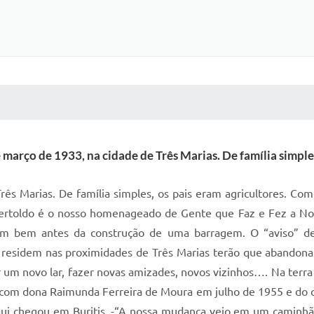
 MÍDIAS
RECEBA NOTÍCIAS
março de 1933, na cidade de Três Marias. De família simples
ês Marias. De família simples, os pais eram agricultores. Com
ertoldo é o nosso homenageado de Gente que Faz e Fez a Noss
egam bem antes da construção de uma barragem. O “aviso” d
 residem nas proximidades de Três Marias terão que abandonar
ir um novo lar, fazer novas amizades, novos vizinhos…. Na terr
 com dona Raimunda Ferreira de Moura em julho de 1955 e do c
qui chegou em Buritis. -“A nossa mudança veio em um caminhão