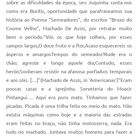
sobre as dificuldades da época, seu Juquinha conta-nos
como era Buritis, oportunidade que parafraseamos sua
história ao Poema “Semeadores”, do escritor “Bruxo do
Cosme Velho”, Machado De Assis, por retratar muito
bem o período.“Vós os que hoje colheis, por esses
campos largos,O doce fruto e a flor,Acaso esquecereis os
ásperos e amargosTempos do semeador?Rude era o
chão; agreste e longo aquele dia;Contudo, esses
heróisSouberam resistir na afanosa porfiaAos temporais
e aos sóis. […]”(Machado de Assis, in ‘Americanas’)“Eram
poucas casas e a igrejinha. Sorveteria do Moacir
Pintangui…. Aqui era puro mato. Tínhamos que fazer
picadas. Picada é uma trilha feita no meio do mato. Não
existia máquinas como hoje e a maioria das estradas
eram feitas no braço, não tinha motosserra, nada. Era
tudo no machado. Juntava muitos homens para fazer a