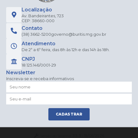
Localização
Av. Bandeirantes, 723
CEP: 38660-000
Contato
(38) 3662-5200
governo@buritis.mg.gov.br
Atendimento
De 2ª a 6ª feira, das 8h às 12h e das 14h às 18h.
CNPJ
18.125.146/0001-29
Newsletter
Inscreva-se e receba informativos
CADASTRAR
Versão do Sistema:
3.5.3 - 19/06/2026