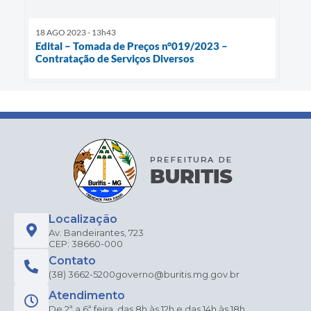
18 AGO 2023 - 13h43
Edital – Tomada de Preços n°019/2023 –
Contratação de Serviços Diversos
Localização
Av. Bandeirantes, 723
CEP: 38660-000
Contato
(38) 3662-5200
governo@buritis.mg.gov.br
Atendimento
De 2ª a 6ª feira, das 8h às 12h e das 14h às 18h.