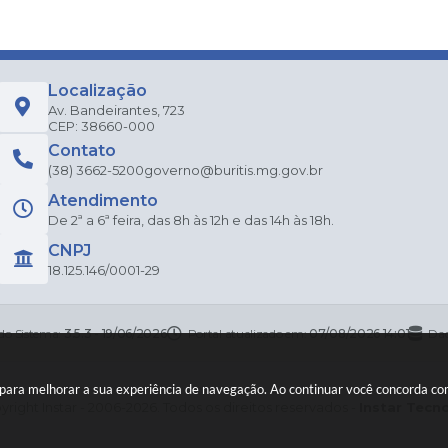
Localização
Av. Bandeirantes, 723
CEP: 38660-000
Contato
(38) 3662-5200
governo@buritis.mg.gov.br
Atendimento
De 2ª a 6ª feira, das 8h às 12h e das 14h às 18h.
CNPJ
18.125.146/0001-29
 do Sistema:
3.5.3 - 19/06/2026
Portal atualizado em:
07/08/2026 14:01
Dad
es para melhorar a sua experiência de navegação. Ao continuar você concorda c
right Instar - 2006-2026. Todos os direitos reservados -
Instar Tecn