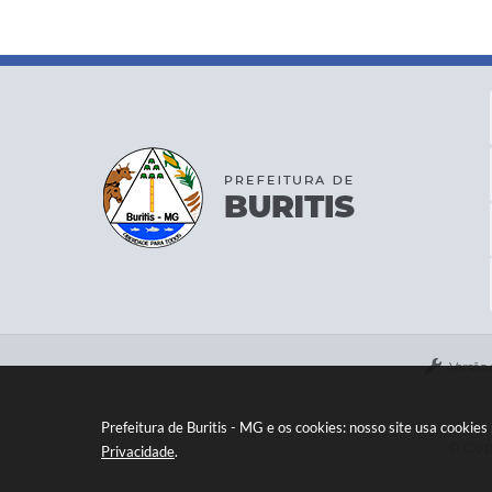
Versão
Prefeitura de Buritis - MG e os cookies: nosso site usa cooki
© Copy
Privacidade
.