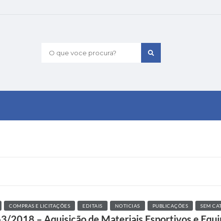
O que voce procura?
COMPRAS E LICITAÇÕES
EDITAIS
NOTICIAS
PUBLICAÇÕES
SEM CA
063/2018 – Aquisição de Materiais Esportivos e Eq