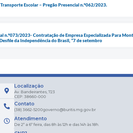
o Transporte Escolar – Pregão Presencial n.°062/2023.
cial n.°073/2023- Contratação de Empresa Especializada Para Mo
 Desfile da Independência do Brasil, “7 de setembro
Localização
Av. Bandeirantes, 723
CEP: 38660-000
Contato
(38) 3662-5200
governo@buritis.mg.gov.br
Atendimento
De 2ª a 6ª feira, das 8h às 12h e das 14h às 18h.